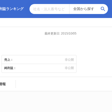
利益ランキング
最終更新日: 2015/10/05
売上：
非公開
純利益：
非公開
情報