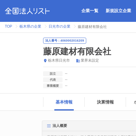
企業一覧
新規設立企業
TOP
栃木県の企業
日光市の企業
藤原建材有限会社
法人番号：4060002016209
藤原建材有限会社
栃木県
日光市
業界未設定
--
設立
--
代表
--
事業概要
基本情報
決算情報
法人概要