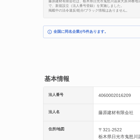
藤原建材有限会社は、栃木県日光市鬼怒川温泉大原38番地16に所在
で、新規設立（法人番号登録）を実施しました。
掲載中の法令違反/処分/ブラック情報はありません。
全国に同名企業が5件あります。
基本情報
法人番号
4060002016209
法人名
藤原建材有限会社
住所/地図
〒321-2522
栃木県
日光市
鬼怒川温