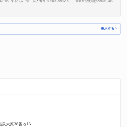
する法人です（法人番号: 4060002016209）。最終登記更新は2015/10/05
表示する
泉大原38番地16