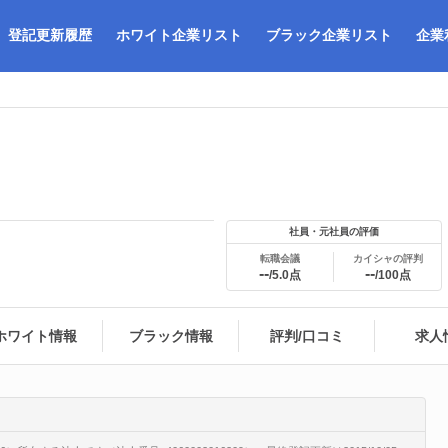
登記更新履歴
ホワイト企業リスト
ブラック企業リスト
企業
社員・元社員の評価
転職会議
カイシャの評判
--
--
/5.0点
/100点
ホワイト情報
ブラック情報
評判/口コミ
求人