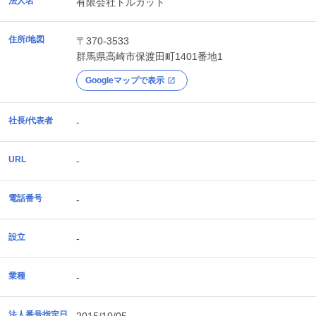
法人名
有限会社トルカット
住所/地図
〒370-3533
群馬県
高崎市
保渡田町1401番地1
Googleマップで表示
社長/代表者
-
URL
-
電話番号
-
設立
-
業種
-
法人番号指定日