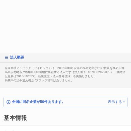
法人概要
有限会社アイビック（アイビック）は、2005年03月設立の福島史良が社長/代表を務める群
馬県伊勢崎市戸谷塚町810番地に所在する法人です（法人番号: 4070002022073）。最終登
記更新は2015/10/05で、新規設立（法人番号登録）を実施しました。
掲載中の法令違反/処分/ブラック情報はありません。
全国に同名企業が50件あります。
表示する
基本情報