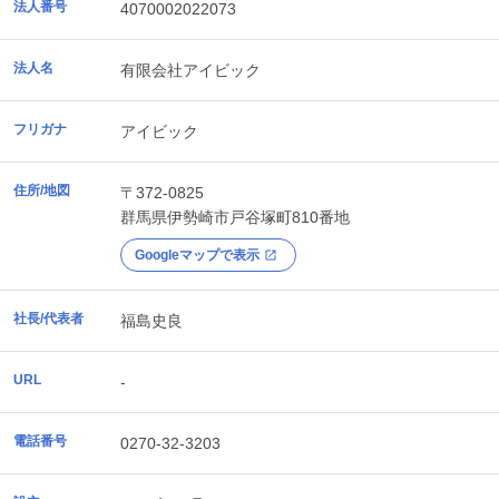
法人番号
4070002022073
法人名
有限会社アイビック
フリガナ
アイビック
住所/地図
〒372-0825
群馬県
伊勢崎市
戸谷塚町810番地
Googleマップで表示
社長/代表者
福島史良
URL
-
電話番号
0270-32-3203