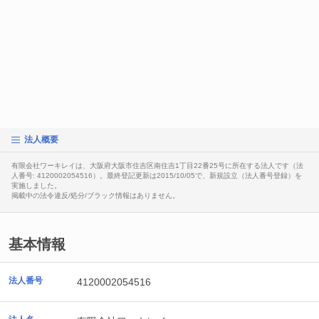
法人概要
有限会社ワーキレイは、大阪府大阪市住吉区南住吉1丁目22番25号に所在する法人です（法
人番号: 4120002054516）。最終登記更新は2015/10/05で、新規設立（法人番号登録）を
実施しました。
掲載中の法令違反/処分/ブラック情報はありません。
基本情報
法人番号
4120002054516