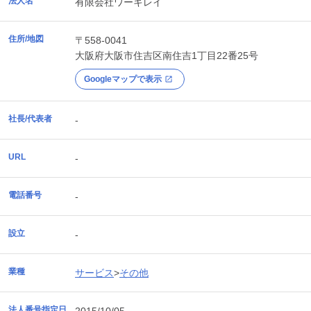
法人名
有限会社ワーキレイ
住所/地図
〒558-0041
大阪府
大阪市住吉区
南住吉1丁目22番25号
Googleマップで表示
社長/代表者
-
URL
-
電話番号
-
設立
-
業種
サービス
>
その他
法人番号指定日