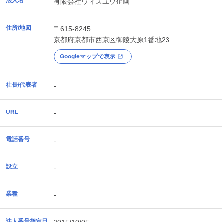
法人名
有限会社ウィズユウ企画
住所/地図
〒615-8245
京都府
京都市西京区
御陵大原1番地23
Googleマップで表示
社長/代表者
-
URL
-
電話番号
-
設立
-
業種
-
法人番号指定日