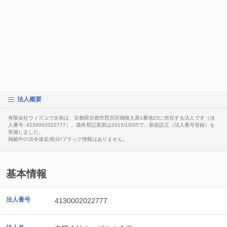
法人概要
有限会社ウィズユウ企画は、京都府京都市西京区御陵大原1番地23に所在する法人です（法
人番号: 4130002022777）。最終登記更新は2015/10/05で、新規設立（法人番号登録）を
実施しました。
掲載中の法令違反/処分/ブラック情報はありません。
基本情報
法人番号
4130002022777