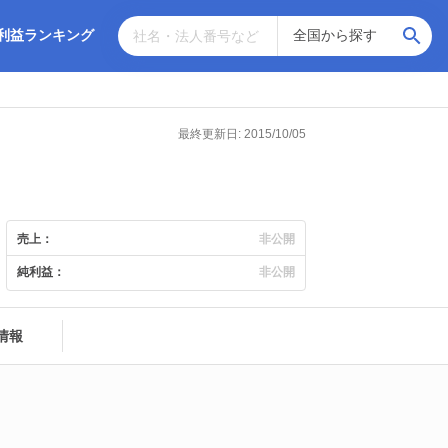
利益ランキング
最終更新日: 2015/10/05
売上：
非公開
純利益：
非公開
情報