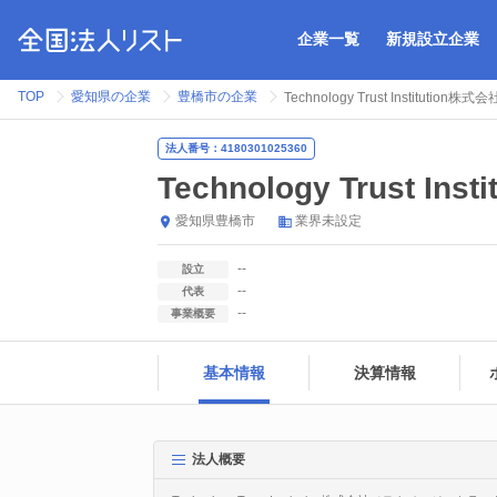
企業一覧
新規設立企業
TOP
愛知県の企業
豊橋市の企業
Technology Trust Institution株式会
法人番号：4180301025360
Technology Trust Ins
愛知県
豊橋市
業界未設定
--
設立
--
代表
--
事業概要
基本情報
決算情報
法人概要