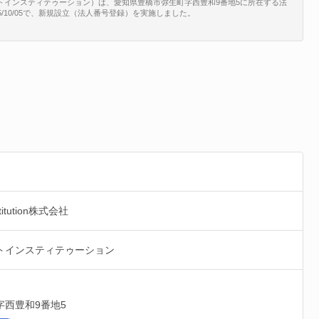
テクノロジートラストインスティテゥーション）は、愛知県豊橋市弥生町字西豊和9番地5に所在する法
015/10/05で、新規設立（法人番号登録）を実施しました。
nstitution株式会社
トインスティテゥーション
字西豊和9番地5