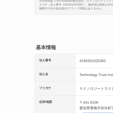
Technology Trust Institution株式会社（
人です（法人番号: 4180301025360）。最終登記更新は2
掲載中の法令違反/処分/ブラック情報はありません。
基本情報
法人番号
4180301025360
法人名
Technology Trust I
フリガナ
テクノロジートラス
住所/地図
〒441-8106
愛知県
豊橋市
弥生町