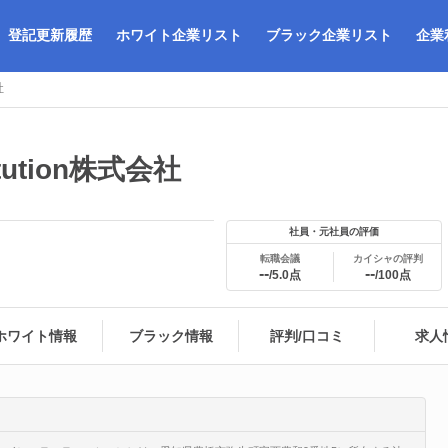
登記更新履歴
ホワイト企業リスト
ブラック企業リスト
企業
社
titution株式会社
社員・元社員の評価
転職会議
カイシャの評判
--
--
/5.0点
/100点
ホワイト情報
ブラック情報
評判/口コミ
求人