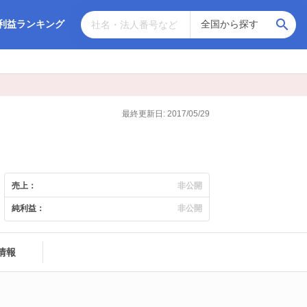
利益ランキング
最終更新日: 2017/05/29
売上：
非公開
純利益：
非公開
情報