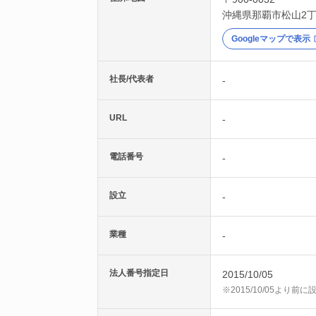
沖縄県
那覇市
松山2丁
Googleマップで表示
社長/代表者
-
URL
-
電話番号
-
設立
-
業種
-
法人番号指定日
2015/10/05
※2015/10/05より