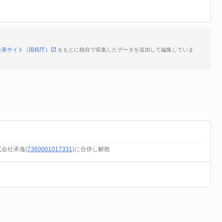
公表サイト（国税庁）
をもとに独自で収集したデータを追加して編集していま
式会社承逸(
7360001017331
)に合併し解散