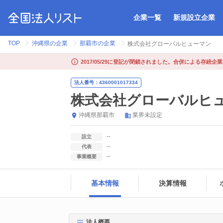
企業一覧
新規設立企業
TOP
沖縄県の企業
那覇市の企業
株式会社グローバルヒューマン
2017/05/29に登記が閉鎖されました。合併による存続企
法人番号：4360001017334
株式会社グローバルヒ
沖縄県
那覇市
業界未設定
--
設立
--
代表
--
事業概要
基本情報
決算情報
法人概要