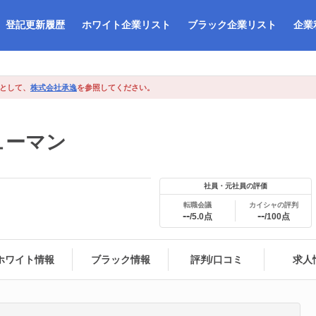
登記更新履歴
ホワイト企業リスト
ブラック企業リスト
企業
業として、
株式会社承逸
を参照してください。
ューマン
社員・元社員の評価
転職会議
カイシャの評判
--
--
/5.0点
/100点
ホワイト情報
ブラック情報
評判/口コミ
求人