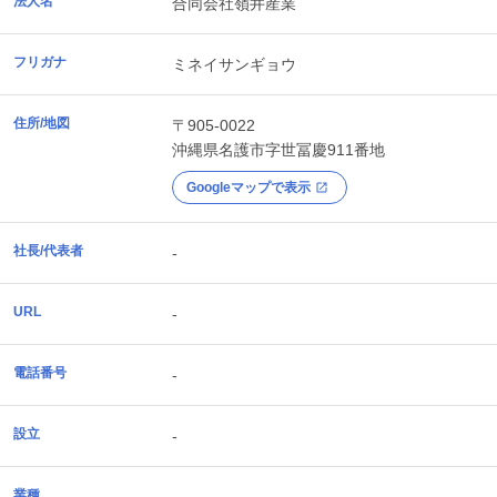
法人名
合同会社嶺井産業
フリガナ
ミネイサンギョウ
住所/地図
〒905-0022
沖縄県
名護市
字世冨慶911番地
Googleマップで表示
社長/代表者
-
URL
-
電話番号
-
設立
-
業種