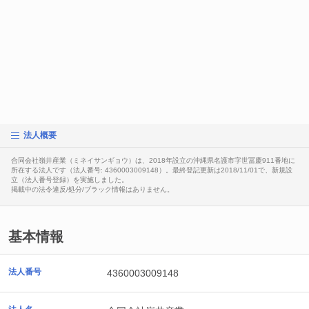
法人概要
合同会社嶺井産業（ミネイサンギョウ）は、2018年設立の沖縄県名護市字世冨慶911番地に
所在する法人です（法人番号: 4360003009148）。最終登記更新は2018/11/01で、新規設
立（法人番号登録）を実施しました。
掲載中の法令違反/処分/ブラック情報はありません。
基本情報
法人番号
4360003009148