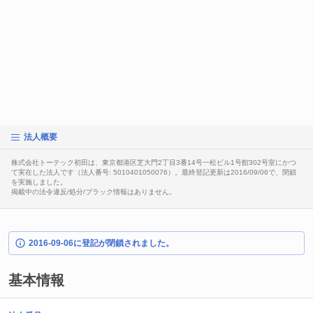
法人概要
株式会社トーテック初田は、東京都港区芝大門2丁目3番14号一松ビル1号館302号室にかつ
て実在した法人です（法人番号: 5010401050076）。最終登記更新は2016/09/06で、閉鎖
を実施しました。
掲載中の法令違反/処分/ブラック情報はありません。
2016-09-06に登記が閉鎖されました。
基本情報