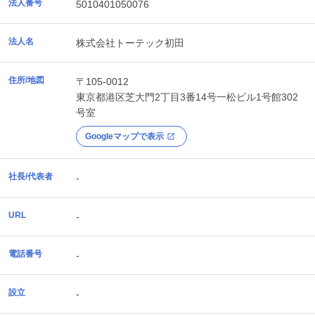
法人番号
5010401050076
法人名
株式会社トーテック初田
住所/地図
〒105-0012
東京都
港区
芝大門2丁目3番14号一松ビル1号館302
号室
Googleマップで表示
社長/代表者
-
URL
-
電話番号
-
設立
-