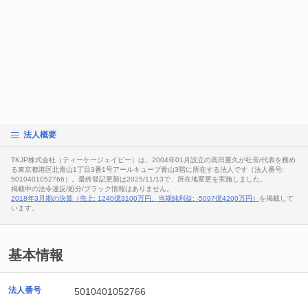
法人概要
TKJP株式会社（ティーケージェイピー）は、2004年01月設立の高田重久が社長/代表を務め
る東京都港区北青山1丁目3番1号アールキューブ青山3階に所在する法人です（法人番号:
5010401052766）。最終登記更新は2025/11/13で、所在地変更を実施しました。
掲載中の法令違反/処分/ブラック情報はありません。
2018年3月期の決算（売上: 1240億3100万円、当期純利益: -5097億4200万円）
を掲載して
います。
基本情報
法人番号
5010401052766