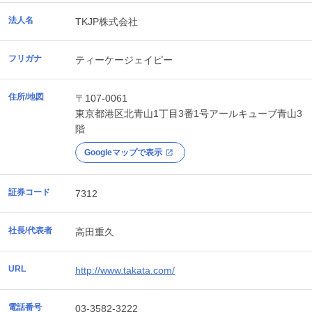
法人名
TKJP株式会社
フリガナ
ティーケージェイピー
住所/地図
〒107-0061
東京都
港区
北青山1丁目3番1号アールキューブ青山3
階
Googleマップで表示
証券コード
7312
社長/代表者
高田重久
URL
http://www.takata.com/
電話番号
03-3582-3222