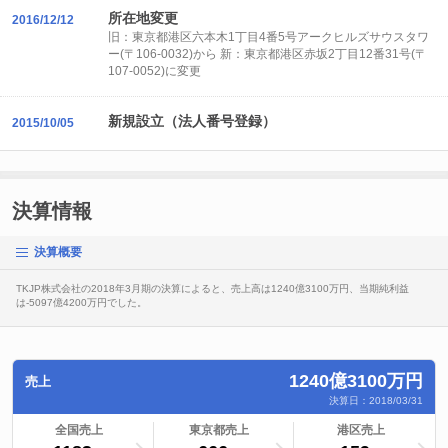
所在地変更
2016/12/12
旧：東京都港区六本木1丁目4番5号アークヒルズサウスタワ
ー(〒106-0032)から 新：東京都港区赤坂2丁目12番31号(〒
107-0052)に変更
新規設立（法人番号登録）
2015/10/05
決算情報
決算概要
TKJP株式会社の2018年3月期の決算によると、売上高は1240億3100万円、当期純利益
は-5097億4200万円でした。
1240億3100万円
売上
決算日：2018/03/31
ランキングへ
全国売上
ランキングへ
東京都売上
ランキングへ
港区売上