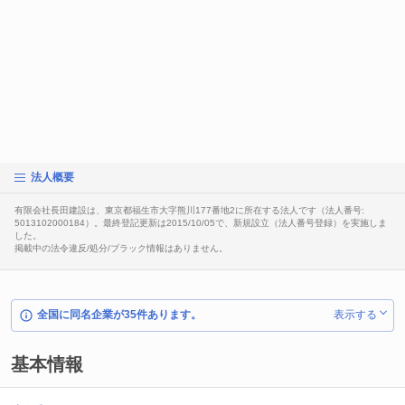
法人概要
有限会社長田建設は、東京都福生市大字熊川177番地2に所在する法人です（法人番号:
5013102000184）。最終登記更新は2015/10/05で、新規設立（法人番号登録）を実施しま
した。
掲載中の法令違反/処分/ブラック情報はありません。
全国に同名企業が35件あります。
表示する
基本情報