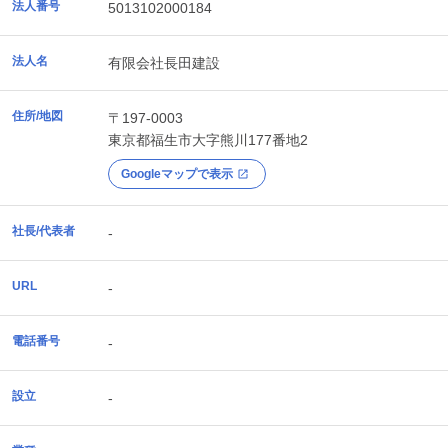
法人番号
5013102000184
法人名
有限会社長田建設
住所/地図
〒197-0003
東京都
福生市
大字熊川177番地2
Googleマップで表示
社長/代表者
-
URL
-
電話番号
-
設立
-