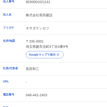
法人番号
9030001021141
法人名
株式会社長田建設
フリガナ
オサダケンセツ
住所/地図
〒335-0001
埼玉県
蕨市
北町4丁目4番9号
Googleマップで表示
社長/代表者
長田和三
URL
-
電話番号
048-442-2403