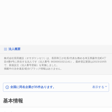
法人概要
株式会社長田建設（オサダケンセツ）は、長田和三が社長/代表を務める埼玉県蕨市北町4丁
目4番9号に所在する法人です（法人番号: 9030001021141）。最終登記更新は2015/10/05
で、新規設立（法人番号登録）を実施しました。
掲載中の法令違反/処分/ブラック情報はありません。
全国に同名企業が35件あります。
表示する
基本情報