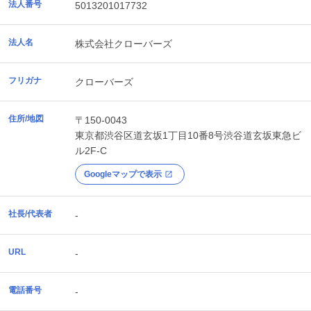
法人番号
5013201017732
法人名
株式会社クローバーズ
フリガナ
クローバーズ
住所/地図
〒150-0043
東京都
渋谷区
道玄坂1丁目10番8号渋谷道玄坂東急ビ
ル2F-C
Googleマップで表示
社長/代表者
-
URL
-
電話番号
-