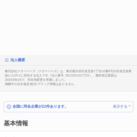
法人概要
株式会社クローバーズ（クローバーズ）は、東京都渋谷区道玄坂1丁目10番8号渋谷道玄坂東
急ビル2F-Cに所在する法人です（法人番号: 5013201017732）。最終登記更新は
2024/09/18で、所在地変更を実施しました。
掲載中の法令違反/処分/ブラック情報はありません。
全国に同名企業が22件あります。
表示する
基本情報