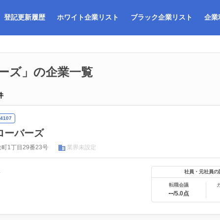
登記更新履歴
ホワイト企業リスト
ブラック企業リスト
企業
ーズ」の企業一覧
件
4107
ローバーズ
町1丁目29番23号
業界未設定
年
社員・元社員の
転職会議
--
/5.0点