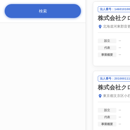
法人番号：146010100
株式会社ク
北海道河東郡音更
--
設立
--
代表
--
事業概要
法人番号：201000111
株式会社ク
東京都文京区小石
--
設立
--
代表
--
事業概要