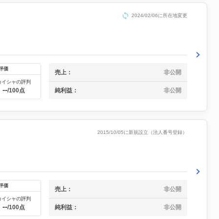
2024/02/06に所在地変更
評価
売上：
非公開
カイシャの評判
--
純利益：
非公開
/100点
2015/10/05に新規設立（法人番号登録）
評価
売上：
非公開
カイシャの評判
--
純利益：
非公開
/100点