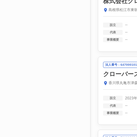
株式会社ク
島根県松江市東朝
--
設立
--
代表
--
事業概要
法人番号：647000101
クローバー
香川県丸亀市津森
2023
設立
--
代表
--
事業概要