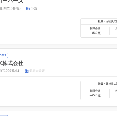
ローバーズ
日町216番地5
小売
社員・元社員の
転職会議
--
/5.0点
9821
ズ株式会社
町1099番地1
業界未設定
年
社員・元社員の
転職会議
--
/5.0点