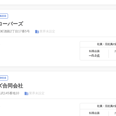
8233
ローバーズ
町酒殿2丁目17番5号
業界未設定
年
社員・元社員の
転職会議
--
/5.0点
0016
ズ合同会社
武145番地10
業界未設定
年
社員・元社員の
転職会議