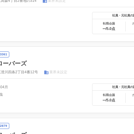
高森4丁目2番地の314
業界未設定
社員・元社員の
転職会議
--
/5.0点
3361
ローバーズ
澄川四条2丁目4番12号
業界未設定
年04月
社員・元社員の
哉
転職会議
--
/5.0点
2879