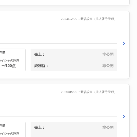
2024/12/09に新規設立（法人番号登録）
評価
売上：
非公開
カイシャの評判
--
純利益：
非公開
/100点
2020/05/29に新規設立（法人番号登録）
評価
売上：
非公開
カイシャの評判