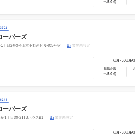
--
/5.0点
3701
ローバーズ
1丁目2番3号山本不動産ビル405号室
業界未設定
年
社員・元社員の
転職会議
--
/5.0点
6244
ローバーズ
1丁目30-21TSハウスB1
業界未設定
年
社員・元社員の