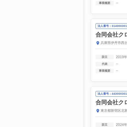
--
事業概要
法人番号：314000301
合同会社ク
兵庫県伊丹市西台
2019
設立
--
代表
--
事業概要
法人番号：443000301
合同会社ク
東京都新宿区北新宿
2024
設立