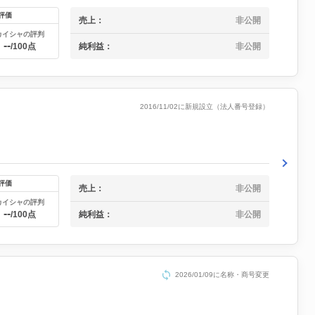
評価
売上：
非公開
カイシャの評判
--
純利益：
非公開
/100点
2016/11/02に新規設立（法人番号登録）
評価
売上：
非公開
カイシャの評判
--
純利益：
非公開
/100点
2026/01/09に名称・商号変更