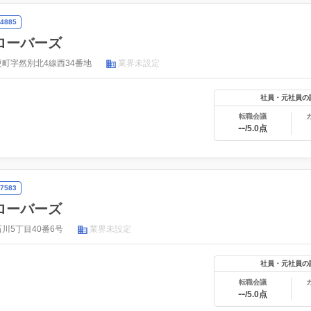
4885
ローバーズ
町字然別北4線西34番地
業界未設定
社員・元社員の
転職会議
--
/5.0点
7583
ローバーズ
川5丁目40番6号
業界未設定
社員・元社員の
転職会議
--
/5.0点