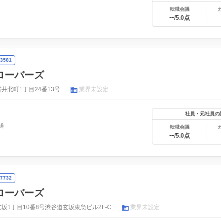
転職会議
--
/5.0点
3581
ローバーズ
井北町1丁目24番13号
業界未設定
社員・元社員の
道
転職会議
--
/5.0点
7732
ローバーズ
坂1丁目10番8号渋谷道玄坂東急ビル2F-C
業界未設定