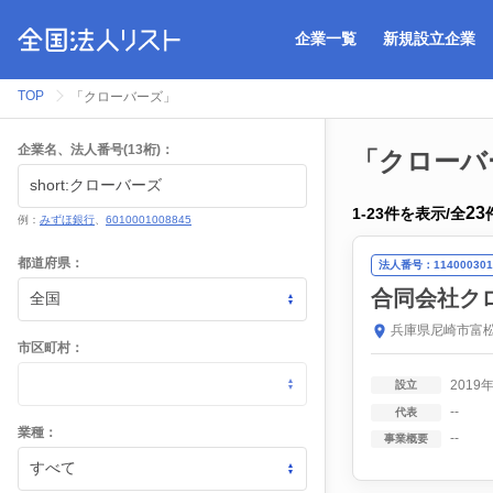
企業一覧
新規設立企業
TOP
「クローバーズ」
企業名、法人番号(13桁)：
「クローバ
23
1
-
23
件を表示
/
全
例：
みずほ銀行
、
6010001008845
都道府県：
法人番号：114000301
合同会社ク
兵庫県尼崎市富松
市区町村：
2019
設立
--
代表
業種：
--
事業概要