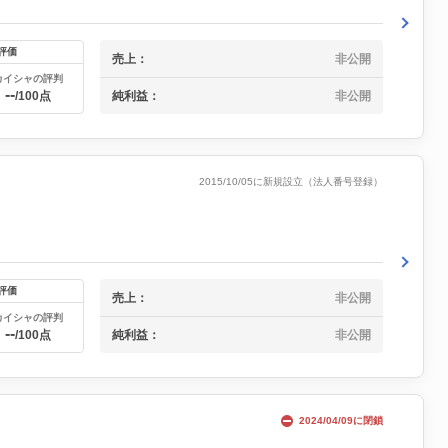
評価
売上：
非公開
カイシャの評判
--
純利益：
非公開
/100点
2015/10/05に新規設立（法人番号登録）
評価
売上：
非公開
カイシャの評判
--
純利益：
非公開
/100点
2024/04/09に閉鎖