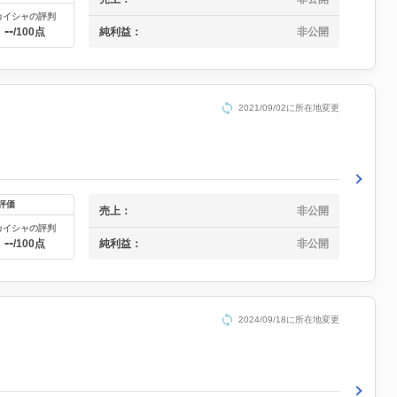
カイシャの評判
--
純利益：
非公開
/100点
2021/09/02に所在地変更
評価
売上：
非公開
カイシャの評判
--
純利益：
非公開
/100点
2024/09/18に所在地変更