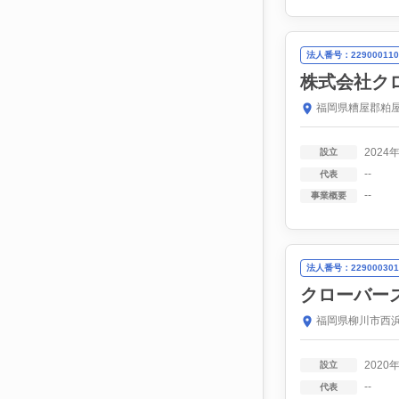
法人番号：229000110
株式会社ク
福岡県糟屋郡粕屋
2024
設立
--
代表
--
事業概要
法人番号：229000301
クローバー
福岡県柳川市西浜
2020
設立
--
代表