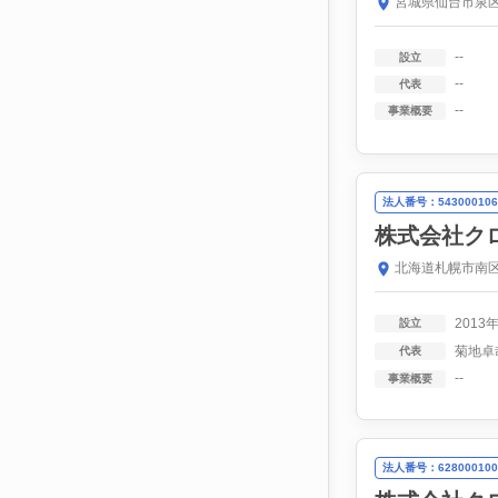
宮城県仙台市泉区
--
設立
--
代表
--
事業概要
法人番号：543000106
株式会社ク
北海道札幌市南区
2013
設立
菊地卓
代表
--
事業概要
法人番号：628000100