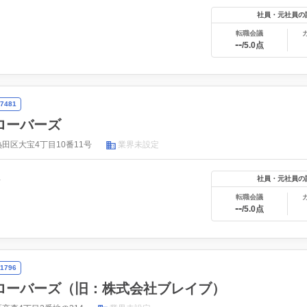
社員・元社員の
転職会議
--
/5.0点
7481
ローバーズ
田区大宝4丁目10番11号
業界未設定
年
社員・元社員の
転職会議
--
/5.0点
1796
ローバーズ（旧：株式会社ブレイブ）