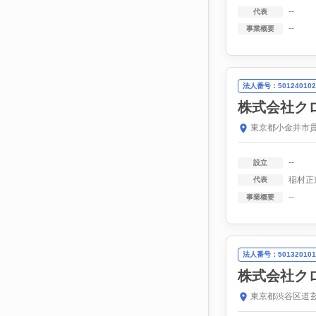
--
代表
--
事業概要
法人番号：501240102
株式会社ク
東京都小金井市貫
--
設立
稲村正
代表
--
事業概要
法人番号：501320101
株式会社ク
東京都渋谷区道玄