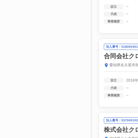
--
設立
--
代表
--
事業概要
法人番号：518000301
合同会社ク
愛知県名古屋市熱
2016
設立
--
代表
--
事業概要
法人番号：537000102
株式会社ク