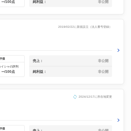
--
純利益：
非公開
/100点
2019/02/22に新規設立（法人番号登録）
評価
売上：
非公開
カイシャの評判
--
純利益：
非公開
/100点
2024/12/17に所在地変更
評価
売上：
非公開