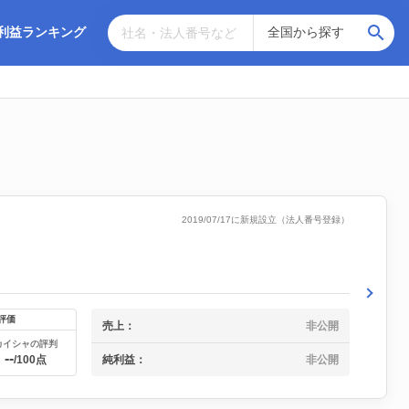
利益ランキング
2019/07/17に新規設立（法人番号登録）
評価
売上：
非公開
カイシャの評判
--
純利益：
非公開
/100点