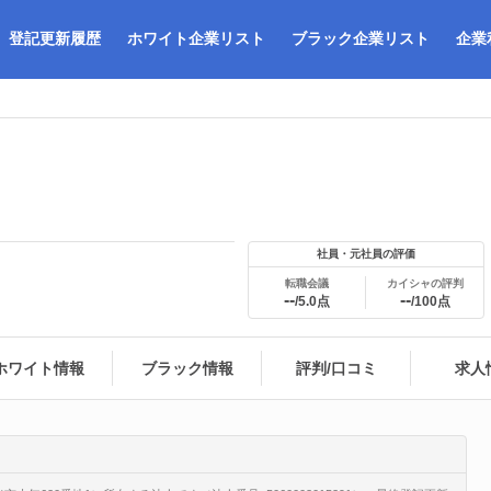
登記更新履歴
ホワイト企業リスト
ブラック企業リスト
企業
社員・元社員の評価
転職会議
カイシャの評判
--
--
/5.0点
/100点
ホワイト情報
ブラック情報
評判/口コミ
求人