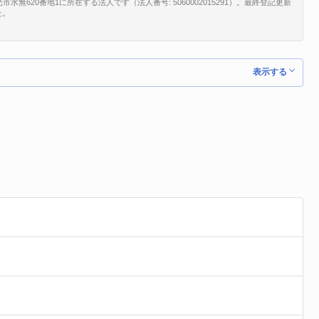
620番地1に所在する法人です（法人番号: 5060002015291）。最終登記更新
た。
表示する