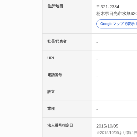
住所/地図
〒321-2334
栃木県
日光市
水無62
Googleマップで表示
社長/代表者
-
URL
-
電話番号
-
設立
-
業種
-
法人番号指定日
2015/10/05
※2015/10/05より