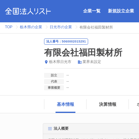
企業一覧
新規設立企業
TOP
栃木県の企業
日光市の企業
有限会社福田製材所
法人番号：5060002015291
有限会社福田製材所
栃木県
日光市
業界未設定
--
設立
--
代表
--
事業概要
基本情報
決算情報
法人概要