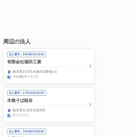
周辺の法人
法人番号：2060002015294
有限会社福田工業
栃木県日光市水無431番地の1
その他(サービス)
法人番号：1700150019355
水無そば組合
栃木県日光市水無309
業界未設定
法人番号：1060005002266