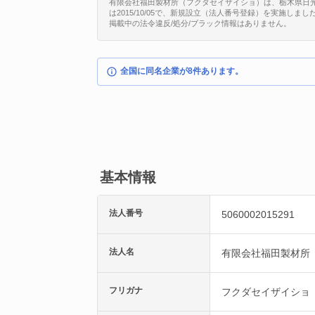
有限会社福田製材所（フクダセイザイショ）は、栃木県日光市水無
は2015/10/05で、新規設立（法人番号登録）を実施しまし
掲載中の法令違反/処分/ブラック情報はありません。
全国に同名企業が8件あります。
基本情報
法人番号
5060002015291
法人名
有限会社福田製材所
フリガナ
フクダセイザイショ