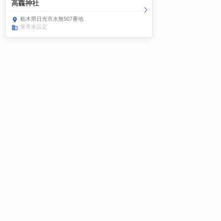
高龗神社
栃木県日光市水無507番地
業界未設定