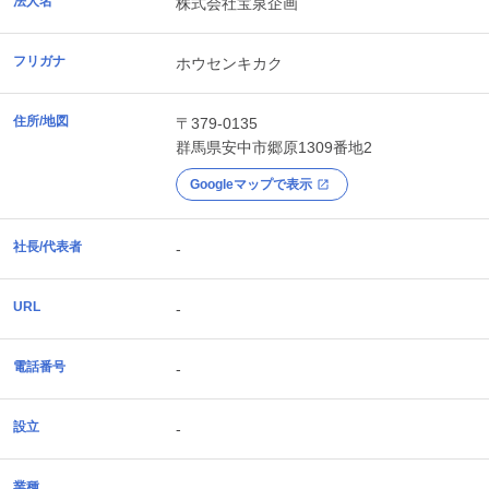
法人名
株式会社宝泉企画
フリガナ
ホウセンキカク
住所/地図
〒379-0135
群馬県
安中市
郷原1309番地2
Googleマップで表示
社長/代表者
-
URL
-
電話番号
-
設立
-
業種