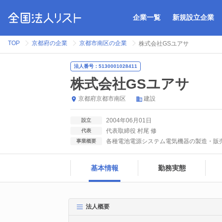
企業一覧
新規設立企業
TOP
京都府の企業
京都市南区の企業
株式会社GSユアサ
法人番号：5130001028411
株式会社GSユアサ
京都府
京都市南区
建設
2004年06月01日
設立
代表取締役 村尾 修
代表
各種電池電源システム電気機器の製造・販
事業概要
基本情報
勤務実態
法人概要