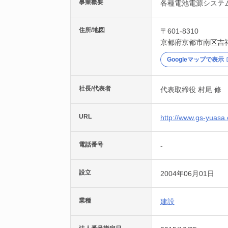
事業概要
各種電池電源システ
住所/地図
〒601-8310
京都府
京都市南区
吉
Googleマップで表示
社長/代表者
代表取締役 村尾 修
URL
http://www.gs-yuasa.
電話番号
-
設立
2004年06月01日
業種
建設