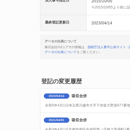
法人番号指定日
2015/10/05
※2015/10/05より
最終登記更新日
2023/04/14
データの出典について
株式会社GSユアサの情報は、
国税庁法人番号公表サイト（
データの出典について
をご覧ください。
登記の変更履歴
吸収合併
2023/04/14
令和5年4月1日埼玉県川越市大字下赤坂大野原677番
吸収合併
2021/04/01
令和3年4月1日京都市南区吉祥院西ノ庄猪之馬場町1