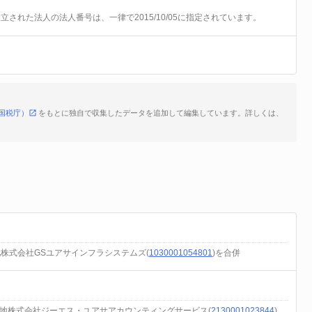
前に設立された法人の法人番号は、一律で2015/10/05に指定されています。
国税庁）
をもとに独自で収集したデータを追加して編集しています。詳しくは、
地株式会社GSユアサインフラシステムズ(
1030001054801
)を合併
番地株式会社ジーエス・ユアサアカウンティングサービス(
2130001023844
)