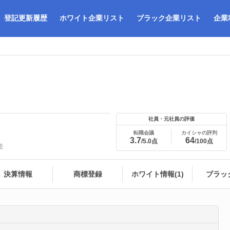
登記更新履歴
ホワイト企業リスト
ブラック企業リスト
企業
社員・元社員の評価
転職会議
カイシャの評判
3.7
64
/5.0点
/100点
売
決算情報
商標登録
ホワイト情報(1)
ブラッ