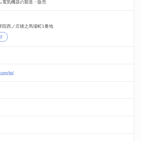
ム電気機器の製造・販売
祥院西ノ庄猪之馬場町1番地
com/jp/