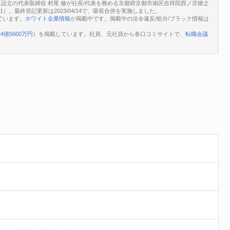
1日設立の代表取締役 村尾 修が社長/代表を務める京都府京都市南区吉祥院西ノ庄猪之
411）。最終登記更新は2023/04/14で、吸収合併を実施しました。
ています。
ホワイト企業情報
が掲載中です。掲載中の法令違反/処分/ブラック情報は
24億5600万円）
を掲載しています。社員、元社員から各口コミサイトで、
転職会議