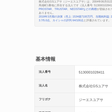
株式会社GSユアサ（ジーエスユアサ）は、2004年06月0
馬場町1番地に所在する法人です（法人番号: 5130001028
PROSTAR、TRUSTAR、NEOSTARなどの商標
が登録され
ありません。
2018年3月期の決算（売上: 1534億7100万円、当期純利益: 
3.7/5.0点、カイシャの評判 64/100点
と評価されています。
基本情報
法人番号
5130001028411
法人名
株式会社GSユアサ
フリガナ
ジーエスユアサ