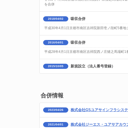
を合併
吸収合併
2018/04/02
平成30年4月1日京都市南区吉祥院新田壱ノ段町5番地
吸収合併
2016/04/01
平成28年4月1日京都市南区吉祥院西ノ庄猪之馬場町1
新規設立（法人番号登録）
2015/10/05
合併情報
株式会社GSユアサインフラシス
2023/04/26
株式会社ジーエス・ユアサアカウ
2021/04/01