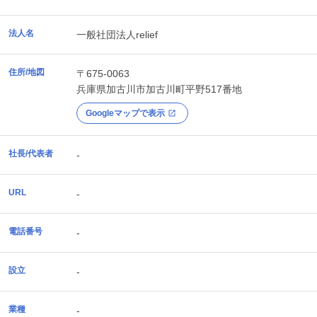
法人名
一般社団法人relief
住所/地図
〒675-0063
兵庫県
加古川市
加古川町平野517番地
Googleマップで表示
社長/代表者
-
URL
-
電話番号
-
設立
-
業種
-