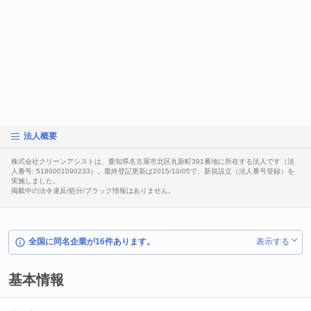
法人概要
株式会社クリーンアシストは、愛知県名古屋市北区丸新町391番地に所在する法人です（法
人番号: 5180001090233）。最終登記更新は2015/10/05で、新規設立（法人番号登録）を
実施しました。
掲載中の法令違反/処分/ブラック情報はありません。
全国に同名企業が16件あります。
表示する
基本情報