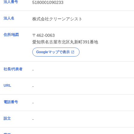
法人番号
5180001090233
法人名
株式会社クリーンアシスト
住所/地図
〒462-0063
愛知県
名古屋市北区
丸新町391番地
Googleマップで表示
社長/代表者
-
URL
-
電話番号
-
設立
-