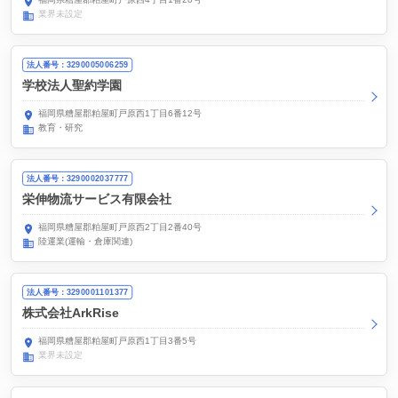
業界未設定
法人番号：3290005006259
学校法人聖約学園
福岡県糟屋郡粕屋町戸原西1丁目6番12号
教育・研究
法人番号：3290002037777
栄伸物流サービス有限会社
福岡県糟屋郡粕屋町戸原西2丁目2番40号
陸運業(運輸・倉庫関連)
法人番号：3290001101377
株式会社ArkRise
福岡県糟屋郡粕屋町戸原西1丁目3番5号
業界未設定