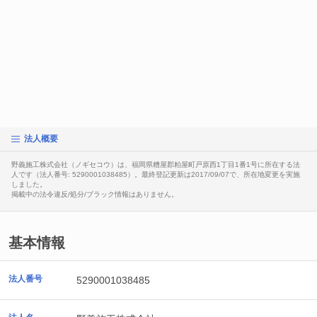
法人概要
野義施工株式会社（ノギセコウ）は、福岡県糟屋郡粕屋町戸原西1丁目1番1号に所在する法
人です（法人番号: 5290001038485）。最終登記更新は2017/09/07で、所在地変更を実施
しました。
掲載中の法令違反/処分/ブラック情報はありません。
基本情報
法人番号
5290001038485