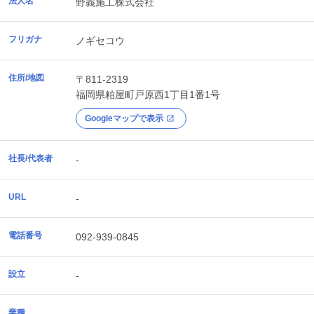
法人名
野義施工株式会社
フリガナ
ノギセコウ
住所/地図
〒811-2319
福岡県
粕屋町
戸原西1丁目1番1号
Googleマップで表示
社長/代表者
-
URL
-
電話番号
092-939-0845
設立
-
業種