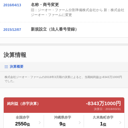
名称・商号変更
2016/04/13
旧：ジーオー・ファーム分割準備株式会社から 新：株式会社
ジーオー・ファームに変更
新規設立（法人番号登録）
2015/12/07
決算情報
決算概要
株式会社ジーオー・ファームの2018年3月期の決算によると、当期純利益は-8343万1000円
でした。
-8343万1000円
純利益（赤字決算）
決算日：2018/03/31
ランキングへ
全国赤字
ランキングへ
沖縄県赤字
ランキングへ
久米島町赤字
2550
9
1
位
位
位