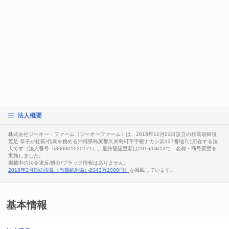
法人概要
株式会社ジーオー・ファーム（ジーオーファーム）は、2015年12月01日設立の代表取締役
鷲足 恭子が社長/代表を務める沖縄県島尻郡久米島町字宇根ナカシ浜127番地7に所在する法
人です（法人番号: 5360001020171）。最終登記更新は2016/04/13で、名称・商号変更を
実施しました。
掲載中の法令違反/処分/ブラック情報はありません。
2018年3月期の決算（当期純利益: -8343万1000円）
を掲載しています。
基本情報