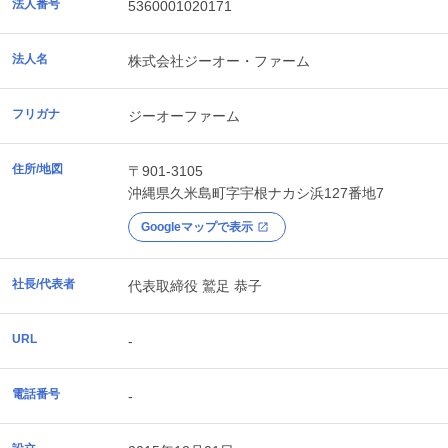
法人番号
5360001020171
法人名
株式会社ジーオー・ファーム
フリガナ
ジーオーファーム
住所/地図
〒901-3105
沖縄県
久米島町
字宇根ナカシ浜127番地7
Googleマップで表示
社長/代表者
代表取締役 鷲足 恭子
URL
-
電話番号
-