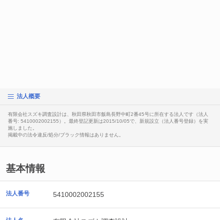
法人概要
有限会社スズキ調査設計は、秋田県秋田市飯島長野中町2番45号に所在する法人です（法人
番号: 5410002002155）。最終登記更新は2015/10/05で、新規設立（法人番号登録）を実
施しました。
掲載中の法令違反/処分/ブラック情報はありません。
基本情報
法人番号
5410002002155