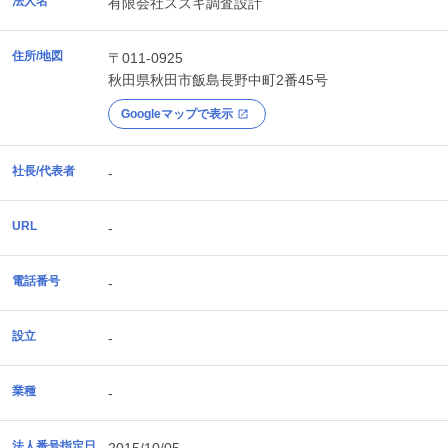
法人名
有限会社スズキ調査設計
住所/地図
〒011-0925
秋田県
秋田市
飯島長野中町2番45号
Googleマップで表示
社長/代表者
-
URL
-
電話番号
-
設立
-
業種
-
法人番号指定日