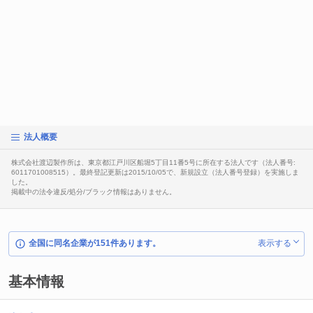
法人概要
株式会社渡辺製作所は、東京都江戸川区船堀5丁目11番5号に所在する法人です（法人番号:
6011701008515）。最終登記更新は2015/10/05で、新規設立（法人番号登録）を実施しま
した。
掲載中の法令違反/処分/ブラック情報はありません。
全国に同名企業が151件あります。
表示する
基本情報