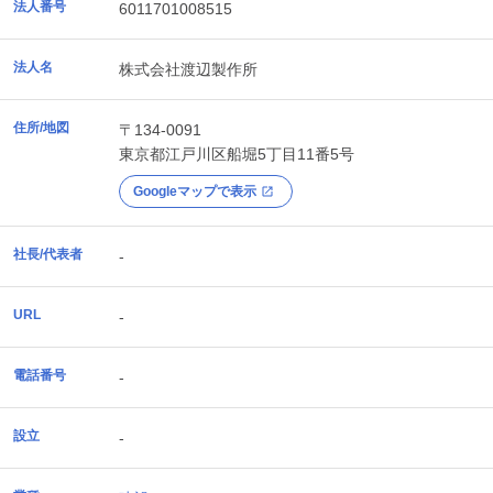
法人番号
6011701008515
法人名
株式会社渡辺製作所
住所/地図
〒134-0091
東京都
江戸川区
船堀5丁目11番5号
Googleマップで表示
社長/代表者
-
URL
-
電話番号
-
設立
-