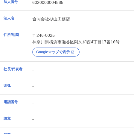
法人番号
6020003004585
法人名
合同会社杉山工務店
住所/地図
〒246-0025
神奈川県
横浜市瀬谷区
阿久和西4丁目17番16号
Googleマップで表示
社長/代表者
-
URL
-
電話番号
-
設立
-