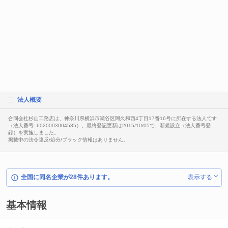
法人概要
合同会社杉山工務店は、神奈川県横浜市瀬谷区阿久和西4丁目17番16号に所在する法人です
（法人番号: 6020003004585）。最終登記更新は2015/10/05で、新規設立（法人番号登
録）を実施しました。
掲載中の法令違反/処分/ブラック情報はありません。
全国に同名企業が28件あります。
表示する
基本情報