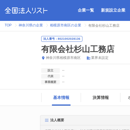
企業一覧
新規設立企業
TOP
神奈川県の企業
相模原市南区の企業
有限会社杉山工務店
法人番号：8021002028136
有限会社杉山工務店
神奈川県
相模原市南区
業界未設定
--
設立
--
代表
--
事業概要
基本情報
決算情報
法人概要