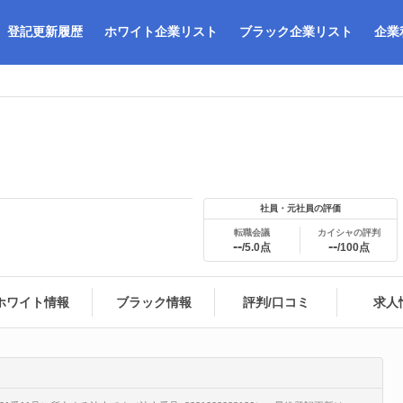
登記更新履歴
ホワイト企業リスト
ブラック企業リスト
企業
社員・元社員の評価
転職会議
カイシャの評判
--
--
/5.0点
/100点
ホワイト情報
ブラック情報
評判/口コミ
求人