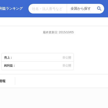
利益ランキング
最終更新日: 2015/10/05
売上：
非公開
純利益：
非公開
情報