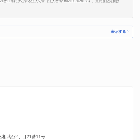
11号に所在する法人です（法人番号: 8021002028136）。最終登記更新は
。
表示する
区
相武台2丁目21番11号