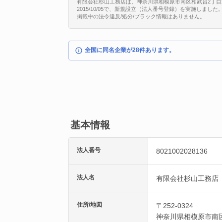
有限会社杉山工務店は、神奈川県相模原市南区相武台2丁目21番
2015/10/05で、新規設立（法人番号登録）を実施しました
掲載中の法令違反/処分/ブラック情報はありません。
全国に同名企業が28件あります。
基本情報
法人番号
8021002028136
法人名
有限会社杉山工務店
住所/地図
〒252-0324
神奈川県
相模原市南