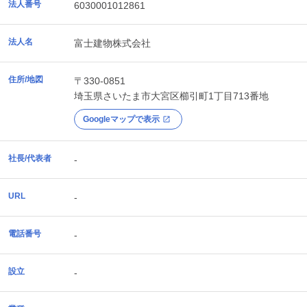
法人番号
6030001012861
法人名
富士建物株式会社
住所/地図
〒330-0851
埼玉県
さいたま市大宮区
櫛引町1丁目713番地
Googleマップで表示
社長/代表者
-
URL
-
電話番号
-
設立
-