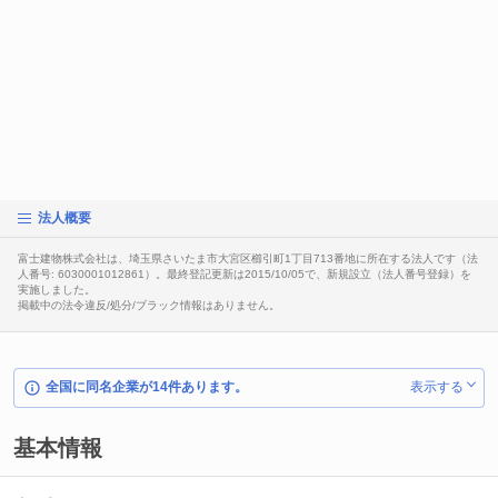
法人概要
富士建物株式会社は、埼玉県さいたま市大宮区櫛引町1丁目713番地に所在する法人です（法
人番号: 6030001012861）。最終登記更新は2015/10/05で、新規設立（法人番号登録）を
実施しました。
掲載中の法令違反/処分/ブラック情報はありません。
全国に同名企業が14件あります。
表示する
基本情報