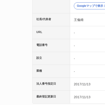
Googleマップで表示
社長/代表者
王倫維
URL
-
電話番号
-
設立
-
業種
-
法人番号指定日
2017/11/13
最終登記更新日
2017/11/13