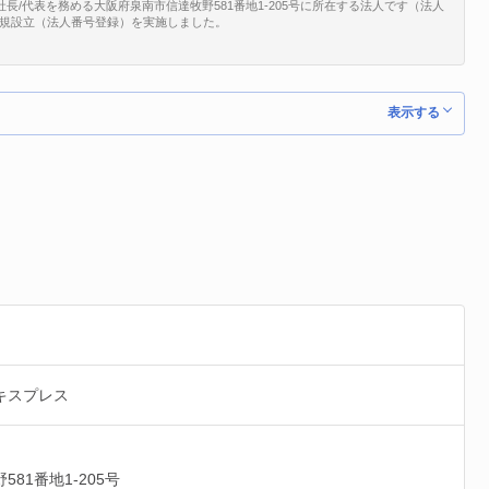
長/代表を務める大阪府泉南市信達牧野581番地1-205号に所在する法人です（法人
/13で、新規設立（法人番号登録）を実施しました。
表示する
キスプレス
581番地1-205号