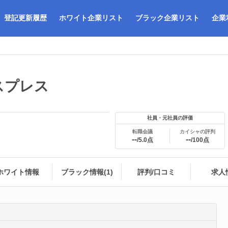
登記更新履歴
ホワイト企業リスト
ブラック企業リスト
企業
スプレス
社員・元社員の評価
転職会議
カイシャの評判
--
--
/5.0点
/100点
ホワイト情報
ブラック情報(1)
評判/口コミ
求人