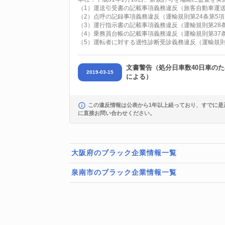
（1）運送引受書の記載事項義務違反（旅客自動車運送
（2）点呼の記録事項義務違反（運輸規則第24条第5項
（3）運行指示書の記載事項義務違反（運輸規則第28条
（4）乗務員台帳の記載事項義務違反（運輸規則第37
（5）運転者に対する適性診断受診義務違反（運輸規則
文書警告（処分日車数40日車の
2019-03-15
による）
この違反情報は公表から1年以上経っており、すでに是
に直接お問い合わせください。
大阪府のブラック企業情報一覧
泉南市のブラック企業情報一覧