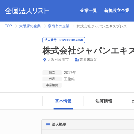
企業一覧
新規設立企業
TOP
大阪府の企業
泉南市の企業
株式会社ジャパンエキスプレス
法人番号：6120101057368
株式会社ジャパンエキ
大阪府
泉南市
業界未設定
2017年
設立
王倫維
代表
--
事業概要
基本情報
決算情報
法人概要