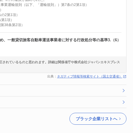
事業運輸規則（以下、「運輸規則」）第7条の2第1項）
）
の2第1項）
条第1項）
第38条第2項）
ため、一般貸切旅客自動車運送事業者に対する行政処分等の基準3.（6）
正されているものと思われます。詳細は関係省庁や株式会社ジャパンエキスプレス
出典：
ネガティブ情報等検索サイト（国土交通省）
ブラック企業リストへ