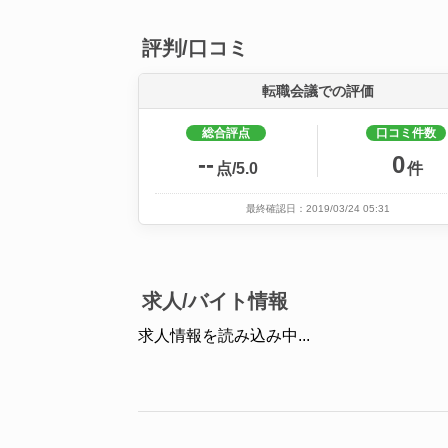
評判/口コミ
転職会議での評価
総合評点
口コミ件数
--
0
点/5.0
件
最終確認日：2019/03/24 05:31
求人/バイト情報
求人情報を読み込み中...