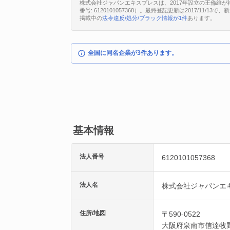
株式会社ジャパンエキスプレスは、2017年設立の王倫維が社
番号: 6120101057368）。最終登記更新は2017/11
掲載中の
法令違反/処分/ブラック情報が1件
あります。
全国に同名企業が3件あります。
基本情報
法人番号
6120101057368
法人名
株式会社ジャパンエ
住所/地図
〒590-0522
大阪府
泉南市
信達牧野