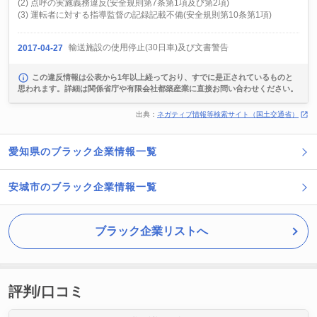
(2) 点呼の実施義務違反(安全規則第7条第1項及び第2項)
(3) 運転者に対する指導監督の記録記載不備(安全規則第10条第1項)
輸送施設の使用停止(30日車)及び文書警告
2017-04-27
この違反情報は公表から1年以上経っており、すでに是正されているものと
思われます。詳細は関係省庁や有限会社都築産業に直接お問い合わせください。
出典：
ネガティブ情報等検索サイト（国土交通省）
愛知県のブラック企業情報一覧
安城市のブラック企業情報一覧
ブラック企業リストへ
評判/口コミ