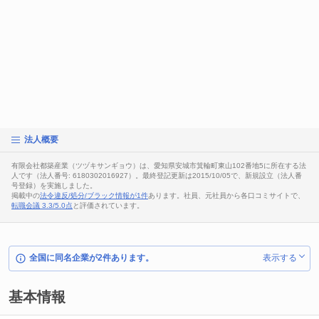
法人概要
有限会社都築産業（ツヅキサンギョウ）は、愛知県安城市箕輪町東山102番地5に所在する法
人です（法人番号: 6180302016927）。最終登記更新は2015/10/05で、新規設立（法人番
号登録）を実施しました。
掲載中の
法令違反/処分/ブラック情報が1件
あります。社員、元社員から各口コミサイトで、
転職会議 3.3/5.0点
と評価されています。
全国に同名企業が2件あります。
表示する
基本情報