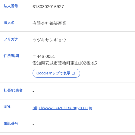
法人番号
6180302016927
法人名
有限会社都築産業
フリガナ
ツヅキサンギョウ
住所/地図
〒446-0051
愛知県
安城市
箕輪町東山102番地5
Googleマップで表示
社長/代表者
-
URL
http://www.tsuzuki-sangyo.co.jp
電話番号
-