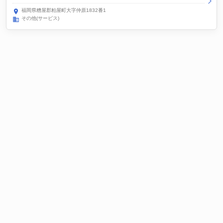
福岡県糟屋郡粕屋町大字仲原1832番1
その他(サービス)