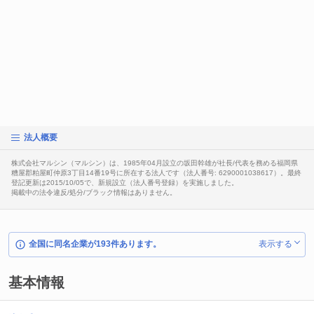
法人概要
株式会社マルシン（マルシン）は、1985年04月設立の坂田幹雄が社長/代表を務める福岡県
糟屋郡粕屋町仲原3丁目14番19号に所在する法人です（法人番号: 6290001038617）。最終
登記更新は2015/10/05で、新規設立（法人番号登録）を実施しました。
掲載中の法令違反/処分/ブラック情報はありません。
全国に同名企業が193件あります。
表示する
基本情報