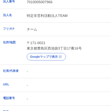
法人番号
7010005007966
法人名
特定非営利活動法人TEAM
フリガナ
チーム
住所/地図
〒171-0021
東京都
豊島区
西池袋3丁目17番16号
Googleマップで表示
社長/代表者
-
URL
-
電話番号
-