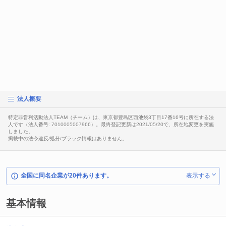
法人概要
特定非営利活動法人TEAM（チーム）は、東京都豊島区西池袋3丁目17番16号に所在する法
人です（法人番号: 7010005007966）。最終登記更新は2021/05/20で、所在地変更を実施
しました。
掲載中の法令違反/処分/ブラック情報はありません。
全国に同名企業が20件あります。
表示する
基本情報