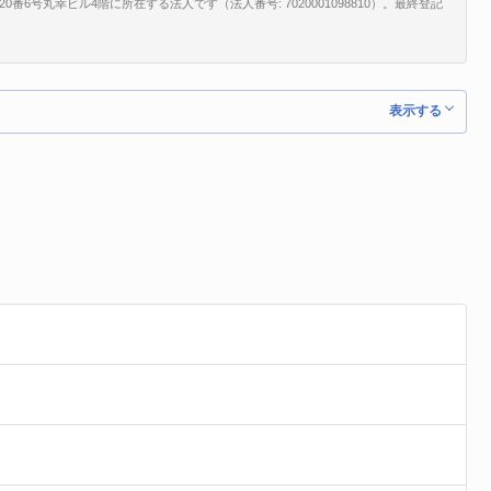
6号丸幸ビル4階に所在する法人です（法人番号: 7020001098810）。最終登記
表示する