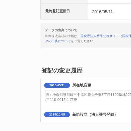
最終登記更新日
2016/05/11
データの出典について
珠商株式会社の情報は、
国税庁法人番号公表サイト（国税
タの出典について
をご覧ください。
登記の変更履歴
所在地変更
2016/05/11
旧：神奈川県川崎市中原区新丸子東3丁目1100番地12M3
(〒110-0015)に変更
新規設立（法人番号登録）
2015/10/05