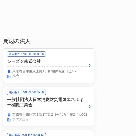
周辺の法人
法人番号：7020001039698
シーズン株式会社
東京都台東区東上野1丁目9番8号森田ビル2F
小売
法人番号：7013305001738
一般社団法人日本消防防災電気エネルギ
ー標識工業会
東京都台東区東上野1丁目24番4号丸千第2ビル501号
業界未設定
法人番号：7013301049384