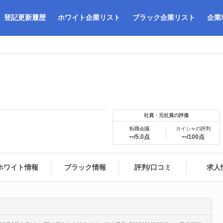
登記更新履歴
ホワイト企業リスト
ブラック企業リスト
企業
社員・元社員の評価
転職会議
カイシャの評判
--
--
/5.0点
/100点
ホワイト情報
ブラック情報
評判/口コミ
求人