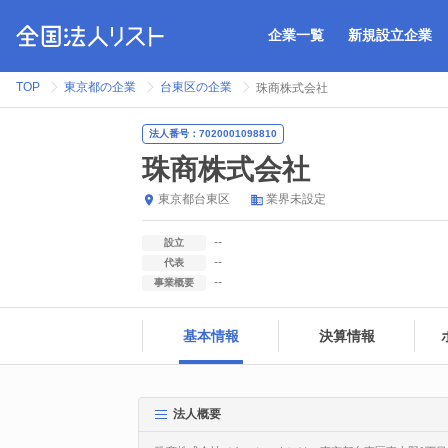
企業一覧
新規設立企業
TOP
東京都の企業
台東区の企業
珠商株式会社
法人番号：7020001098810
珠商株式会社
東京都
台東区
業界未設定
--
設立
--
代表
--
事業概要
基本情報
決算情報
法人概要