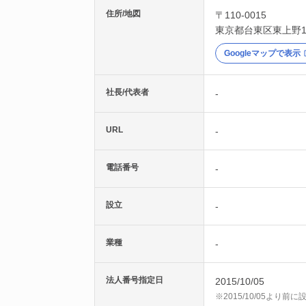
住所/地図
〒110-0015
東京都
台東区
東上野1
Googleマップで表示
社長/代表者
-
URL
-
電話番号
-
設立
-
業種
-
法人番号指定日
2015/10/05
※2015/10/05より