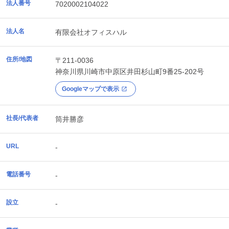
法人番号
7020002104022
法人名
有限会社オフィスハル
住所/地図
〒211-0036
神奈川県
川崎市中原区
井田杉山町9番25-202号
Googleマップで表示
社長/代表者
筒井勝彦
URL
-
電話番号
-
設立
-