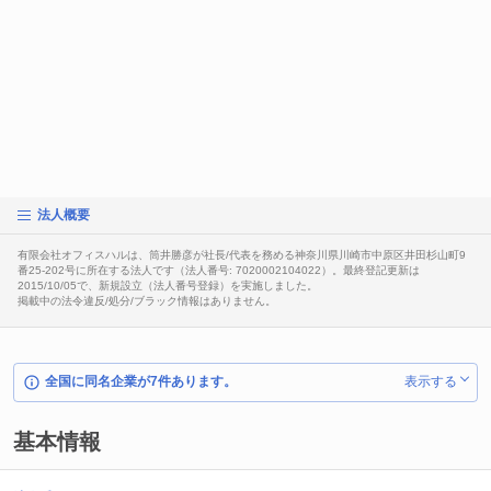
法人概要
有限会社オフィスハルは、筒井勝彦が社長/代表を務める神奈川県川崎市中原区井田杉山町9
番25-202号に所在する法人です（法人番号: 7020002104022）。最終登記更新は
2015/10/05で、新規設立（法人番号登録）を実施しました。
掲載中の法令違反/処分/ブラック情報はありません。
全国に同名企業が7件あります。
表示する
基本情報