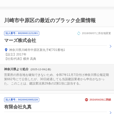
川崎市中原区の最近のブラック企業情報
法人番号：8020001121281
2018/08/07に所在地変更
マーズ株式会社
神奈川県川崎市中原区新丸子町701番地1
【設立】2017年
【社長/代表】横井 高典
神奈川県より処分
(2025-12-09公表)
営業所の所在地を確知できないため、令和7年11月7日付け神奈川県公報定期
第662号にて公告したが、30日経過しても当該建設業者から申出がなかっ
た。 このことは、建設業法第29条の2第1項に該当する。
法人番号：9020002085228
2024/04/26に閉鎖
有限会社丸真