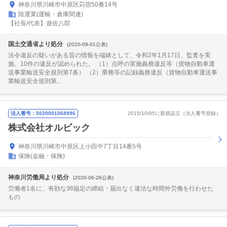
神奈川県川崎市中原区苅宿50番14号
陸運業(運輸・倉庫関連)
【社長/代表】遊佐八郎
国土交通省より処分
(2020-09-01公表)
法令違反の疑いがある旨の情報を端緒として、令和2年1月17日、監査を実
施。10件の違反が認められた。 （1）点呼の実施義務違反等（貨物自動車運
送事業輸送安全規則第7条） （2）乗務等の記録義務違反（貨物自動車運送事
業輸送安全規則第...
法人番号：5020001068996
2015/10/05に新規設立（法人番号登録）
株式会社オルビック
神奈川県川崎市中原区上小田中7丁目14番5号
保険(金融・保険)
神奈川労働局より処分
(2020-06-26公表)
労働者1名に、有効な36協定の締結・届出なく違法な時間外労働を行わせた
もの