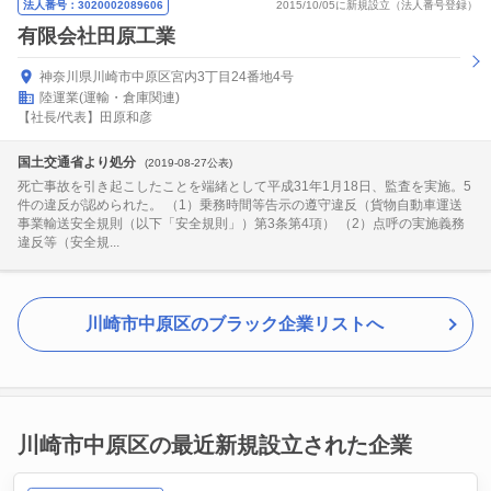
法人番号：3020002089606
2015/10/05に新規設立（法人番号登録）
有限会社田原工業
神奈川県川崎市中原区宮内3丁目24番地4号
陸運業(運輸・倉庫関連)
【社長/代表】田原和彦
国土交通省より処分
(2019-08-27公表)
死亡事故を引き起こしたことを端緒として平成31年1月18日、監査を実施。5
件の違反が認められた。 （1）乗務時間等告示の遵守違反（貨物自動車運送
事業輸送安全規則（以下「安全規則」）第3条第4項） （2）点呼の実施義務
違反等（安全規...
川崎市中原区のブラック企業リストへ
川崎市中原区の最近新規設立された企業