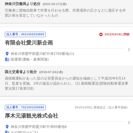
神奈川労働局より処分
(2021-02-17公表)
労働者に貨物自動車で作業を行わせる際、作業場所の広さなどに適応する作
業計画を策定していなかったもの
法人番号：4021002033809
2022/04/18に閉鎖
有限会社愛川新企画
神奈川県愛甲郡愛川町中津2769番地の1
陸運業(運輸・倉庫関連)
国土交通省より処分
(2018-07-24公表)
過積載運転があった旨の公安委員会からの通知を端緒として平成30年6月14
日、監査を実施。1件の違反が認められた。 (1) 過積載運送(貨物自動車運送事
業法第17条第3項)
法人番号：7021001020680
2015/10/05に新規設立（法人番号登録）
厚木元湯観光株式会社
神奈川県愛甲郡愛川町中津69番地6
その他(サービス)