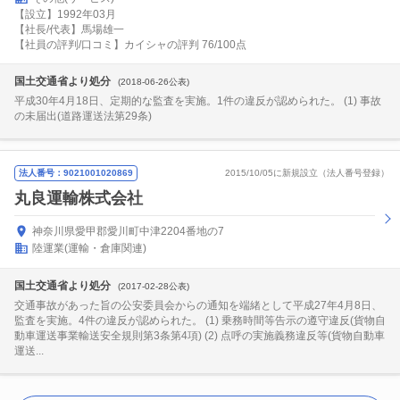
【設立】1992年03月
【社長/代表】馬場雄一
【社員の評判/口コミ】カイシャの評判 76/100点
国土交通省より処分
(2018-06-26公表)
平成30年4月18日、定期的な監査を実施。1件の違反が認められた。 (1) 事故
の未届出(道路運送法第29条)
法人番号：9021001020869
2015/10/05に新規設立（法人番号登録）
丸良運輸株式会社
神奈川県愛甲郡愛川町中津2204番地の7
陸運業(運輸・倉庫関連)
国土交通省より処分
(2017-02-28公表)
交通事故があった旨の公安委員会からの通知を端緒として平成27年4月8日、
監査を実施。4件の違反が認められた。 (1) 乗務時間等告示の遵守違反(貨物自
動車運送事業輸送安全規則第3条第4項) (2) 点呼の実施義務違反等(貨物自動車
運送...