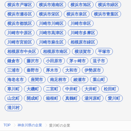
横浜市戸塚区
横浜市港南区
横浜市旭区
横浜市緑区
横浜市瀬谷区
横浜市栄区
横浜市泉区
横浜市青葉区
横浜市都筑区
川崎市川崎区
川崎市幸区
川崎市中原区
川崎市高津区
川崎市多摩区
川崎市宮前区
川崎市麻生区
相模原市緑区
相模原市中央区
相模原市南区
横須賀市
平塚市
鎌倉市
藤沢市
小田原市
茅ヶ崎市
逗子市
三浦市
秦野市
厚木市
大和市
伊勢原市
海老名市
座間市
南足柄市
綾瀬市
葉山町
寒川町
大磯町
二宮町
中井町
大井町
松田町
山北町
開成町
箱根町
真鶴町
湯河原町
愛川町
清川村
TOP
神奈川県の企業
愛川町の企業