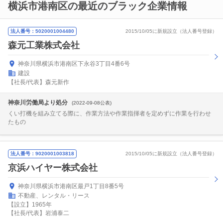
横浜市港南区の最近のブラック企業情報
法人番号：5020001004480
2015/10/05に新規設立（法人番号登録）
森元工業株式会社
神奈川県横浜市港南区下永谷3丁目4番6号
建設
【社長/代表】森元新作
神奈川労働局より処分
(2022-09-08公表)
くい打機を組み立てる際に、作業方法や作業指揮者を定めずに作業を行わせ
たもの
法人番号：9020001003818
2015/10/05に新規設立（法人番号登録）
京浜ハイヤー株式会社
神奈川県横浜市港南区最戸1丁目8番5号
不動産、レンタル・リース
【設立】1965年
【社長/代表】岩浦泰二