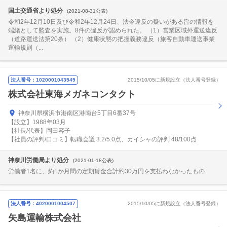
国土交通省より処分
(2021-08-31公表)
令和2年12月10日及び令和2年12月24日、法令違反の疑いがある旨の情報を
端緒として監査を実施。8件の違反が認められた。 （1）営業区域外運送違反
（道路運送法第20条） （2）健康状態の把握義務違反（旅客自動車運送事業
運輸規則（...
法人番号：1020001043549
2015/10/05に新規設立（法人番号登録）
株式会社東海メガネコンタクト
神奈川県横浜市港南区港南台5丁目6番37号
【設立】1988年03月
【社長/代表】岡田容子
【社員の評判/口コミ】転職会議 3.2/5.0点、カイシャの評判 48/100点
神奈川労働局より処分
(2021-01-18公表)
労働者1名に、約1か月間の定期賃金合計約30万円を支払わなかったもの
法人番号：4020001004507
2015/10/05に新規設立（法人番号登録）
矢島運輸株式会社