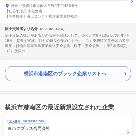
神奈川県横浜市港南区日野9丁目42番8号
【社長/代表】小島繁廣
【事業概要】海上コンテナ輸送業重量物輸送
国土交通省より処分
(2020-02-04公表)
法令違反の疑いがある旨の情報を端緒として、令和元年6月13日及び同年7月
19日、監査を実施。12件の違反が認められた。 （1）乗務時間等告示の遵守
違反（貨物自動車運送事業輸送安全規則（以下「安全規則」）第3条第4項）
（2）疾病の...
横浜市港南区のブラック企業リストへ
横浜市港南区の最近新規設立された企業
法人番号：8020003031529
ヨハクプラス合同会社