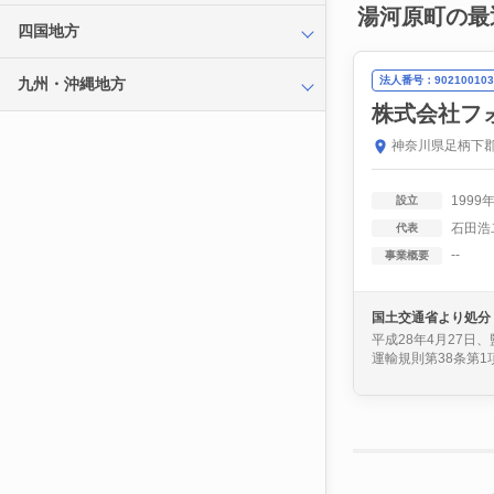
湯河原町の最
四国地方
法人番号：902100103
九州・沖縄地方
株式会社フ
神奈川県足柄下郡
1999
設立
石田浩
代表
--
事業概要
国土交通省より処分
平成28年4月27日
運輸規則第38条第1項