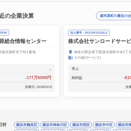
近の企業決算
湯河原町の最近の
2056
法人番号：3021001033612
原総合情報センター
株式会社サンロードサー
湯河原町宮下661番地
神奈川県足柄下郡湯河原町中央2丁目
)
その他(サービス)
-
売上
-177万6000円
-6
純利益
決算日: 2018/03/31
決算日
町村
横浜市鶴見区
横浜市神奈川区
横浜市西区
横浜市中区
横浜市