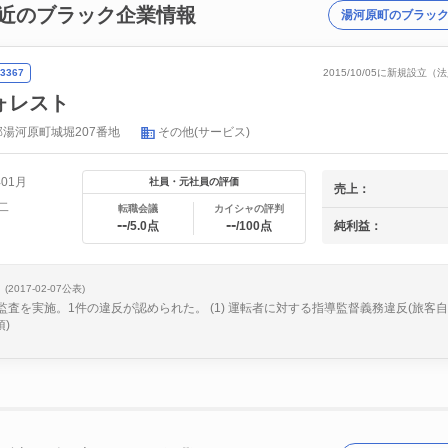
近のブラック企業情報
湯河原町のブラッ
3367
2015/10/05に新規設立
ォレスト
湯河原町城堀207番地
その他(サービス)
年01月
社員・元社員の評価
売上：
二
転職会議
カイシャの評判
--
--
純利益：
/5.0点
/100点
(2017-02-07公表)
、監査を実施。1件の違反が認められた。 (1) 運転者に対する指導監督義務違反(旅客
)