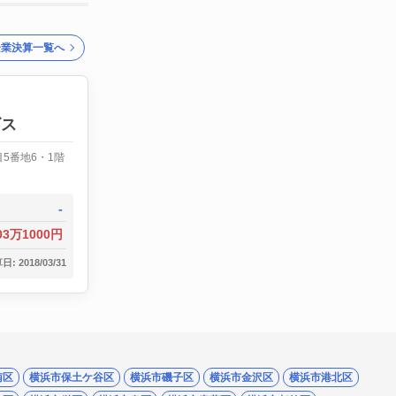
企業決算一覧へ
ビス
5番地6・1階
-
103万1000円
: 2018/03/31
南区
横浜市保土ケ谷区
横浜市磯子区
横浜市金沢区
横浜市港北区