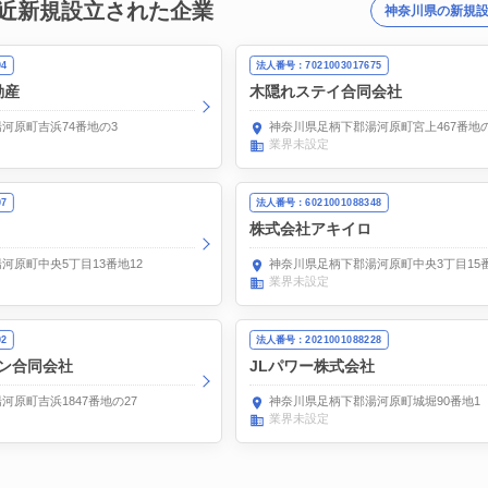
近新規設立された企業
神奈川県の新規
04
法人番号：7021003017675
動産
木隠れステイ合同会社
河原町吉浜74番地の3
神奈川県足柄下郡湯河原町宮上467番地の
業界未設定
07
法人番号：6021001088348
株式会社アキイロ
河原町中央5丁目13番地12
神奈川県足柄下郡湯河原町中央3丁目15番
業界未設定
02
法人番号：2021001088228
ン合同会社
JLパワー株式会社
原町吉浜1847番地の27
神奈川県足柄下郡湯河原町城堀90番地1
業界未設定