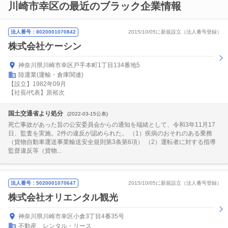
川崎市幸区の最近のブラック企業情報
法人番号：8020001070842
2015/10/05に新規設立（法人番号登録）
株式会社ケーシン
神奈川県川崎市幸区戸手本町1丁目134番地5
陸運業(運輸・倉庫関連)
【設立】1982年09月
【社長/代表】原裕次
国土交通省より処分
(2022-03-15公表)
死亡事故があった旨の公安委員会からの通知を端緒として、令和3年11月17
日、監査を実施。2件の違反が認められた。 （1）疾病のおそれのある乗務
（貨物自動車運送事業輸送安全規則第3条第6項） （2）運転者に対する指導
監督違反等（貨物...
法人番号：5020001070647
2015/10/05に新規設立（法人番号登録）
株式会社オリエンタル観光
神奈川県川崎市幸区小倉3丁目4番35号
不動産、レンタル・リース