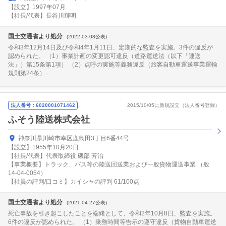
【設立】1997年07月
【社長/代表】長谷川輝明
国土交通省より処分
(2022-03-08公表)
令和3年12月14日及び令和4年1月11日、定期的な監査を実施。3件の違反が
認められた。 （1）事業計画の変更認可違反（道路運送法（以下「運送
法」）第15条第1項） （2）点呼の実施等義務違反（旅客自動車運送事業運輸
規則第24条）...
法人番号：6020001071462
2015/10/05に新規設立（法人番号登録）
ふそう陸送株式会社
神奈川県川崎市幸区鹿島田3丁目6番44号
【設立】1955年10月20日
【社長/代表】代表取締役 磯部 芳治
【事業概要】トラック、バス等の陸送回送業および一般貨物運送事業 （般
14-04-0054）
【社員の評判/口コミ】カイシャの評判 61/100点
国土交通省より処分
(2021-04-27公表)
死亡事故を引き起こしたことを端緒として、令和2年10月8日、監査を実施。
6件の違反が認められた。 （1）乗務時間等告示の遵守違反（貨物自動車運送