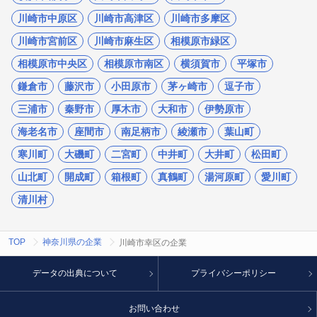
川崎市中原区
川崎市高津区
川崎市多摩区
川崎市宮前区
川崎市麻生区
相模原市緑区
相模原市中央区
相模原市南区
横須賀市
平塚市
鎌倉市
藤沢市
小田原市
茅ヶ崎市
逗子市
三浦市
秦野市
厚木市
大和市
伊勢原市
海老名市
座間市
南足柄市
綾瀬市
葉山町
寒川町
大磯町
二宮町
中井町
大井町
松田町
山北町
開成町
箱根町
真鶴町
湯河原町
愛川町
清川村
TOP
神奈川県の企業
川崎市幸区の企業
データの出典について
プライバシーポリシー
お問い合わせ