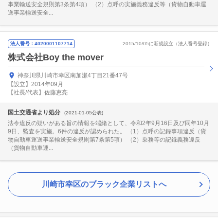
事業輸送安全規則第3条第4項） （2）点呼の実施義務違反等（貨物自動車運
送事業輸送安全...
法人番号：4020001107714
2015/10/05に新規設立（法人番号登録）
株式会社Boy the mover
神奈川県川崎市幸区南加瀬4丁目21番47号
【設立】2014年09月
【社長/代表】佐藤恵亮
国土交通省より処分
(2021-01-05公表)
法令違反の疑いがある旨の情報を端緒として、令和2年9月16日及び同年10月
9日、監査を実施。6件の違反が認められた。 （1）点呼の記録事項違反（貨
物自動車運送事業輸送安全規則第7条第5項） （2）乗務等の記録義務違反
（貨物自動車運...
川崎市幸区のブラック企業リストへ