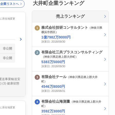
大井町企業ランキング
ク企業リストへ
売上ランキング
/07に所在地変更
株式会社技研コンサルタント
（神奈川県
横浜市西区）
1億7982万9000円
決算日: 2018/09/30
非公開
有限会社三共プラスコンサルティング
（神奈川県足柄上郡大井町）
非公開
5383万5000円
決算日: 2018/09/30
有限会社テール
（神奈川県足柄上郡大井
車運送事業輸送安
町）
(3) 健康状態
4546万8000円
決算日: 2018/08/31
有限会社山海測量
（神奈川県足柄上郡大井
町）
/19に所在地変更
3592万3000円