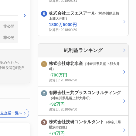
決算日: 2018/03/31
株式会社エヌエスアール
（神奈川県足柄
上郡大井町）
1800万5000円
非公開
決算日: 2018/09/30
非公開
純利益ランキング
が認められた。
株式会社雄北水産
（神奈川県足柄上郡大井
督違反等(貨物自
町）
700万円
決算日: 2018/02/28
有限会社三共プラスコンサルティング
（神奈川県足柄上郡大井町）
92万円
決算日: 2018/09/30
設立企業一覧へ
株式会社技研コンサルタント
（神奈川県
横浜市西区）
74万円