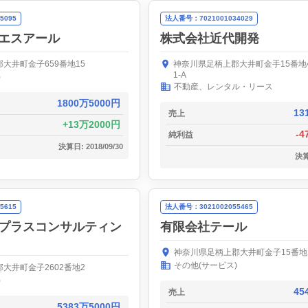
5095
法人番号：7021001034029
エスアール
株式会社近代開発
大井町金子659番地15
神奈川県足柄上郡大井町金手15番地
1-A
)
不動産、レンタル・リース
1800万5000円
13
売上
13万2000円
-4
純利益
決算日: 2018/09/30
決算日
5615
法人番号：3021002055465
プラスコンサルティン
有限会社テール
神奈川県足柄上郡大井町金子15番地
その他(サービス)
大井町金子2602番地2
)
45
売上
5383万5000円