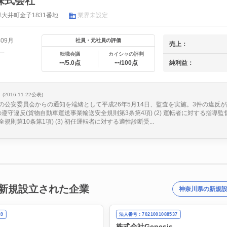
株式会社
大井町金子1831番地
業界未設定
年09月
社員・元社員の評価
売上：
一
転職会議
カイシャの評判
--
--
純利益：
/5.0点
/100点
(2016-11-22公表)
の公安委員会からの通知を端緒として平成26年5月14日、監査を実施。3件の違反
示の遵守違反(貨物自動車運送事業輸送安全規則第3条第4項) (2) 運転者に対する指導監
則第10条第1項) (3) 初任運転者に対する適性診断受...
新規設立された企業
神奈川県の新規
69
法人番号：7021001088537
株式会社Genesis