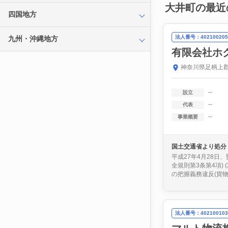
大井町の最近
四国地方
法人番号：402100205
九州・沖縄地方
有限会社ホ
神奈川県足柄上郡
--
設立
--
代表
--
事業概要
国土交通省より処分
平成27年4月28日
全規則第3条第4項) 
の把握義務違反(貨物自
法人番号：402100103