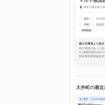
マルト物流
神奈川県足柄上郡
1976
設立
斎藤聖
代表
--
事業概要
国土交通省より処分
死亡事故があった旨
(1) 乗務時間等告
動車運送事業輸送安全規
大井町の最近
法人番号：70210010886
株式会社Kitetsu