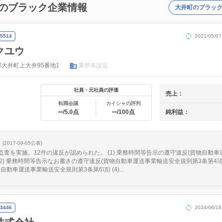
のブラック企業情報
大井町のブラッ
5514
2021/05
クユウ
大井町上大井95番地1
業界未設定
社員・元社員の評価
売上：
転職会議
カイシャの評判
--
--
純利益：
/5.0点
/100点
(2017-09-05公表)
、監査を実施。12件の違反が認められた。 (1) 乗務時間等告示の遵守違反(貨物自動
(2) 乗務時間等告示なお書きの遵守違反(貨物自動車運送事業輸送安全規則第3条第4項) 
動車運送事業輸送安全規則第3条第6項) (4)...
3446
2024/06