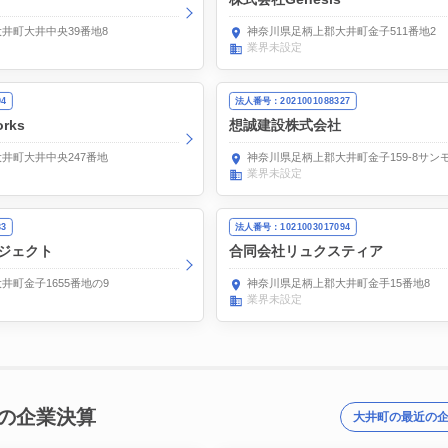
井町大井中央39番地8
神奈川県足柄上郡大井町金子511番地2
業界未設定
94
法人番号：2021001088327
rks
想誠建設株式会社
井町大井中央247番地
神奈川県足柄上郡大井町金子159-8サンモ
業界未設定
33
法人番号：1021003017094
ジェクト
合同会社リュクスティア
井町金子1655番地の9
神奈川県足柄上郡大井町金手15番地8
業界未設定
の企業決算
大井町の最近の