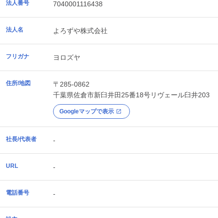
法人番号
7040001116438
法人名
よろずや株式会社
フリガナ
ヨロズヤ
住所/地図
〒285-0862
千葉県
佐倉市
新臼井田25番18号リヴェール臼井203
Googleマップで表示
社長/代表者
-
URL
-
電話番号
-