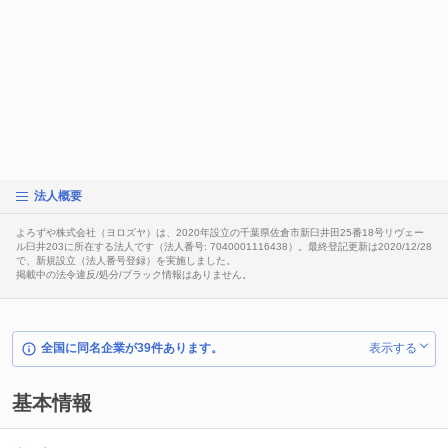
法人概要
よろずや株式会社（ヨロズヤ）は、2020年設立の千葉県佐倉市新臼井田25番18号リヴェー
ル臼井203に所在する法人です（法人番号: 7040001116438）。最終登記更新は2020/12/28
で、新規設立（法人番号登録）を実施しました。
掲載中の法令違反/処分/ブラック情報はありません。
全国に同名企業が39件あります。
表示する
基本情報