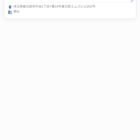
埼玉県春日部市中央1丁目7番19号春日部エムズビル202号
商社