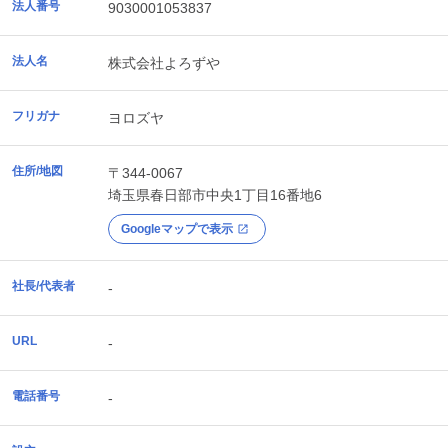
法人番号
9030001053837
法人名
株式会社よろずや
フリガナ
ヨロズヤ
住所/地図
〒344-0067
埼玉県
春日部市
中央1丁目16番地6
Googleマップで表示
社長/代表者
-
URL
-
電話番号
-