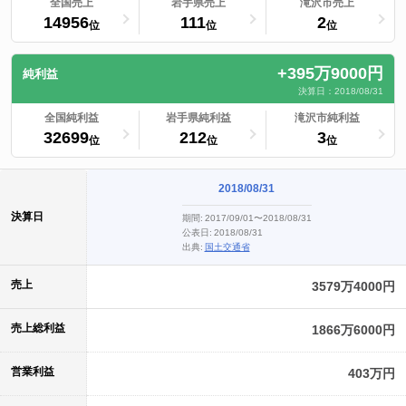
ランキングへ
全国売上
ランキングへ
岩手県売上
ランキングへ
滝沢市売上
14956
111
2
位
位
位
+395万9000円
純利益
決算日：2018/08/31
ランキングへ
全国純利益
ランキングへ
岩手県純利益
ランキングへ
滝沢市純利益
32699
212
3
位
位
位
2018/08/31
決算日
期間:
2017/09/01〜2018/08/31
公表日:
2018/08/31
出典:
国土交通省
売上
3579万4000円
売上総利益
1866万6000円
営業利益
403万円