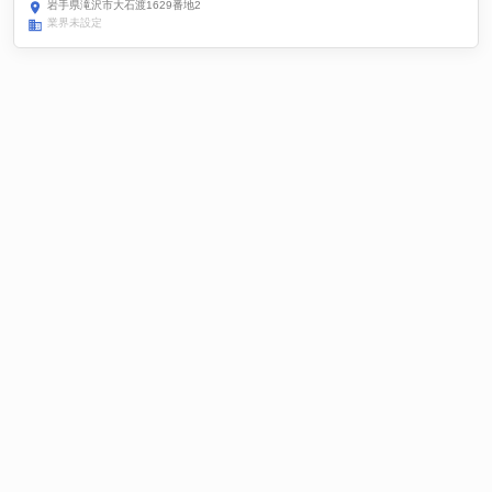
岩手県滝沢市大石渡1629番地2
業界未設定