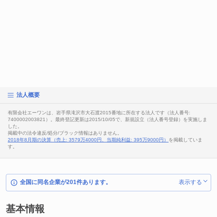
法人概要
有限会社エーワンは、岩手県滝沢市大石渡2015番地に所在する法人です（法人番号:
7400002003821）。最終登記更新は2015/10/05で、新規設立（法人番号登録）を実施しま
した。
掲載中の法令違反/処分/ブラック情報はありません。
2018年8月期の決算（売上: 3579万4000円、当期純利益: 395万9000円）
を掲載していま
す。
全国に同名企業が201件あります。
表示する
基本情報