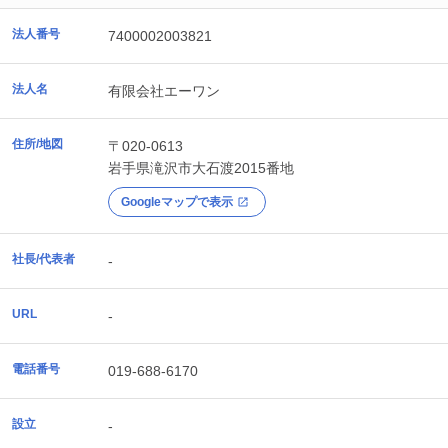
法人番号
7400002003821
法人名
有限会社エーワン
住所/地図
〒020-0613
岩手県
滝沢市
大石渡2015番地
Googleマップで表示
社長/代表者
-
URL
-
電話番号
019-688-6170
設立
-