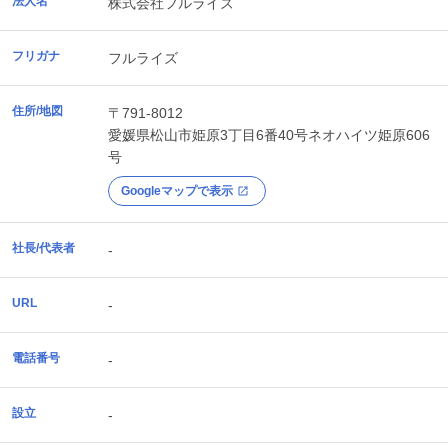
法人名
株式会社フルライズ
フリガナ
フルライズ
住所/地図
〒791-8012
愛媛県
松山市
姫原3丁目6番40号ネオハイツ姫原606
号
Googleマップで表示
社長/代表者
-
URL
-
電話番号
-
設立
-