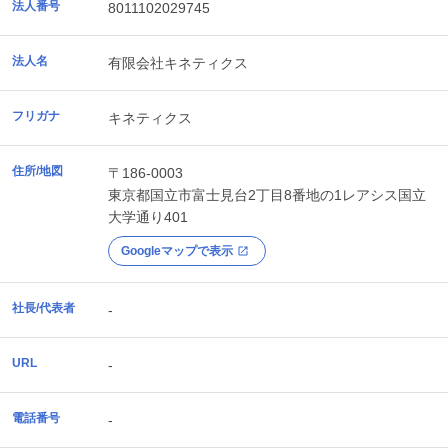
法人番号
8011102029745
法人名
有限会社キネティクス
フリガナ
キネティクス
住所/地図
〒186-0003
東京都
国立市
富士見台2丁目8番地の1レアシス国立
大学通り401
Googleマップで表示
社長/代表者
-
URL
-
電話番号
-