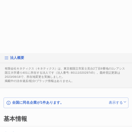
法人概要
有限会社キネティクス（キネティクス）は、東京都国立市富士見台2丁目8番地の1レアシス
国立大学通り401に所在する法人です（法人番号: 8011102029745）。最終登記更新は
2023/08/18で、所在地変更を実施しました。
掲載中の法令違反/処分/ブラック情報はありません。
全国に同名企業が1件あります。
表示する
基本情報