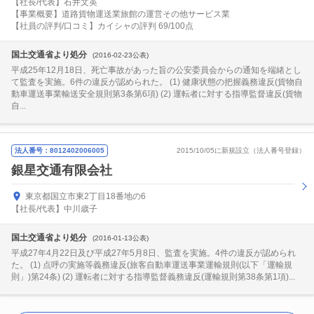
【社長/代表】石井文英
【事業概要】道路貨物運送業旅館の運営その他サービス業
【社員の評判/口コミ】カイシャの評判 69/100点
国土交通省より処分
(2016-02-23公表)
平成25年12月18日、死亡事故があった旨の公安委員会からの通知を端緒とし
て監査を実施。6件の違反が認められた。 (1) 健康状態の把握義務違反(貨物自
動車運送事業輸送安全規則第3条第6項) (2) 運転者に対する指導監督違反(貨物
自...
法人番号：8012402006005
2015/10/05に新規設立（法人番号登録）
銀星交通有限会社
東京都国立市東2丁目18番地の6
【社長/代表】中川歳子
国土交通省より処分
(2016-01-13公表)
平成27年4月22日及び平成27年5月8日、監査を実施。4件の違反が認められ
た。 (1) 点呼の実施等義務違反(旅客自動車運送事業運輸規則(以下「運輸規
則」)第24条) (2) 運転者に対する指導監督義務違反(運輸規則第38条第1項)...