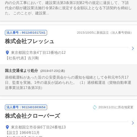
内の公共工事において、建設業法第3条第1項第2号の規定に違反して、下請
代金の額が建設業法施行令第2条に規定する金額以上となる下請契約を締結し
た。 このことが、建設業...
法人番号：9012401017241
2015/10/05に新規設立（法人番号登録）
株式会社フレッシュ
東京都国立市泉4丁目13番地の12
【社長/代表】吉川剛
国土交通省より処分
(2019-07-23公表)
過積載運転があった旨の公安委員会からの通知を端緒として令和元年5月17
日、監査を実施。1件の違反が認められた。 （1）過積載運送（貨物自動車運
送事業法第17条第3項）
法人番号：9012401003654
2019/11/21に所在地変更
株式会社クローバーズ
東京都国立市谷保6丁目24番地13
【設立】1964年11月