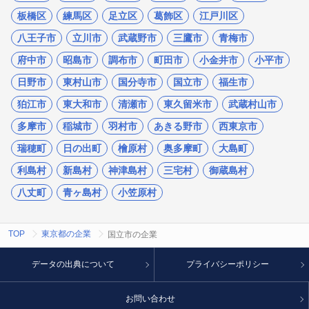
板橋区
練馬区
足立区
葛飾区
江戸川区
八王子市
立川市
武蔵野市
三鷹市
青梅市
府中市
昭島市
調布市
町田市
小金井市
小平市
日野市
東村山市
国分寺市
国立市
福生市
狛江市
東大和市
清瀬市
東久留米市
武蔵村山市
多摩市
稲城市
羽村市
あきる野市
西東京市
瑞穂町
日の出町
檜原村
奥多摩町
大島町
利島村
新島村
神津島村
三宅村
御蔵島村
八丈町
青ヶ島村
小笠原村
TOP
東京都の企業
国立市の企業
データの出典について
プライバシーポリシー
お問い合わせ