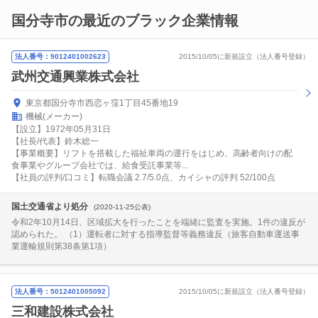
国分寺市の最近のブラック企業情報
法人番号：9012401002623
2015/10/05に新規設立（法人番号登録）
武州交通興業株式会社
東京都国分寺市西恋ヶ窪1丁目45番地19
機械(メーカー)
【設立】1972年05月31日
【社長/代表】鈴木総一
【事業概要】リフトを搭載した福祉車両の運行をはじめ、高齢者向けの配
食事業やグループ会社では、給食受託事業等...
【社員の評判/口コミ】転職会議 2.7/5.0点、カイシャの評判 52/100点
国土交通省より処分
(2020-11-25公表)
令和2年10月14日、区域拡大を行ったことを端緒に監査を実施。1件の違反が
認められた。 （1）運転者に対する指導監督等義務違反（旅客自動車運送事
業運輸規則第38条第1項）
法人番号：5012401005092
2015/10/05に新規設立（法人番号登録）
三和建設株式会社