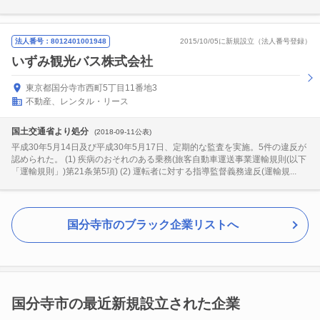
法人番号：8012401001948
2015/10/05に新規設立（法人番号登録）
いずみ観光バス株式会社
東京都国分寺市西町5丁目11番地3
不動産、レンタル・リース
国土交通省より処分
(2018-09-11公表)
平成30年5月14日及び平成30年5月17日、定期的な監査を実施。5件の違反が
認められた。 (1) 疾病のおそれのある乗務(旅客自動車運送事業運輸規則(以下
「運輸規則」)第21条第5項) (2) 運転者に対する指導監督義務違反(運輸規...
国分寺市のブラック企業リストへ
国分寺市の最近新規設立された企業