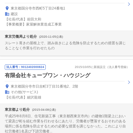
東京都国分寺市西町5丁目24番地1
建設
【社長/代表】前田大和
【事業概要】家屋解体業造成工事業
東京労働局より処分
(2020-11-05公表)
スレート葺きの屋根上で、踏み抜きによる危険を防止するための措置を講じ
ることなく作業を行わせたもの
法人番号：9012402000824
2015/10/05に新規設立（法人番号登録）
有限会社キューブワン・ハウジング
東京都国分寺市日吉町3丁目31番地2、2階
その他(サービス)
【社長/代表】細沢龍雄
東京都より処分
(2015-04-08公表)
平成25年8月8日、住宅新築工事（東京都西東京市内）の建物1階梁上におい
て梁及び桁を組む作業を行わせるにあたり、労働者が墜落するおそれのある
場所に係る危険を防止するための必要な措置を講じなかった。これにより自
社労働者1名及び下請労働者...