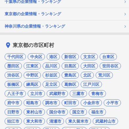
千葉県の企業情報・ランキング
東京都の企業情報・ランキング
神奈川県の企業情報・ランキング
東京都の市区町村
千代田区
中央区
港区
新宿区
文京区
台東区
墨田区
江東区
品川区
目黒区
大田区
世田谷区
渋谷区
中野区
杉並区
豊島区
北区
荒川区
板橋区
練馬区
足立区
葛飾区
江戸川区
八王子市
立川市
武蔵野市
三鷹市
青梅市
府中市
昭島市
調布市
町田市
小金井市
小平市
日野市
東村山市
国分寺市
国立市
福生市
狛江市
東大和市
清瀬市
東久留米市
武蔵村山市