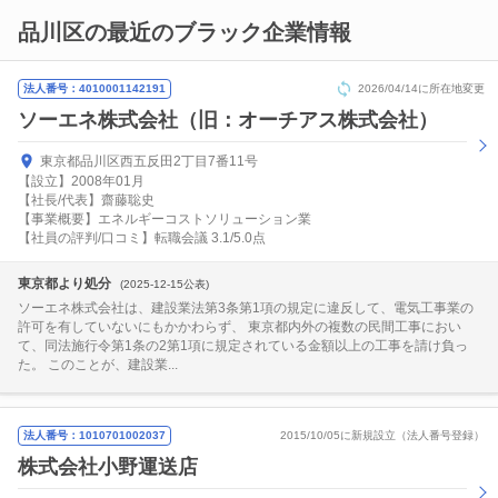
品川区の最近のブラック企業情報
法人番号：4010001142191
2026/04/14に所在地変更
ソーエネ株式会社（旧：オーチアス株式会社）
東京都品川区西五反田2丁目7番11号
【設立】2008年01月
【社長/代表】齋藤聡史
【事業概要】エネルギーコストソリューション業
【社員の評判/口コミ】転職会議 3.1/5.0点
東京都より処分
(2025-12-15公表)
ソーエネ株式会社は、建設業法第3条第1項の規定に違反して、電気工事業の
許可を有していないにもかかわらず、 東京都内外の複数の民間工事におい
て、同法施行令第1条の2第1項に規定されている金額以上の工事を請け負っ
た。 このことが、建設業...
法人番号：1010701002037
2015/10/05に新規設立（法人番号登録）
株式会社小野運送店