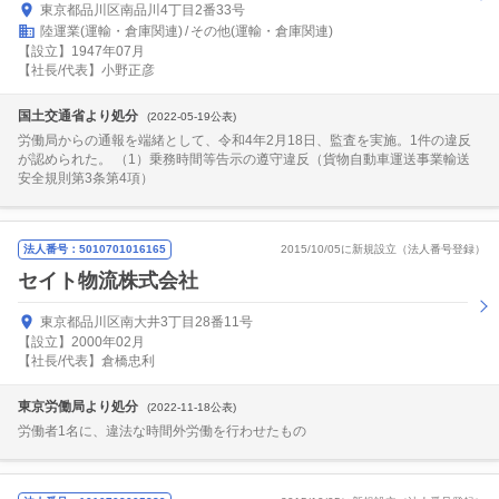
東京都品川区南品川4丁目2番33号
陸運業(運輸・倉庫関連)
その他(運輸・倉庫関連)
【設立】1947年07月
【社長/代表】小野正彦
国土交通省より処分
(2022-05-19公表)
労働局からの通報を端緒として、令和4年2月18日、監査を実施。1件の違反
が認められた。 （1）乗務時間等告示の遵守違反（貨物自動車運送事業輸送
安全規則第3条第4項）
法人番号：5010701016165
2015/10/05に新規設立（法人番号登録）
セイト物流株式会社
東京都品川区南大井3丁目28番11号
【設立】2000年02月
【社長/代表】倉橋忠利
東京労働局より処分
(2022-11-18公表)
労働者1名に、違法な時間外労働を行わせたもの