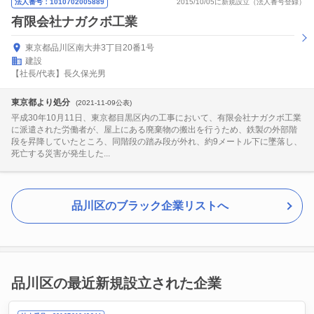
法人番号：1010702005889
2015/10/05に新規設立（法人番号登録）
有限会社ナガクボ工業
東京都品川区南大井3丁目20番1号
建設
【社長/代表】長久保光男
東京都より処分
(2021-11-09公表)
平成30年10月11日、東京都目黒区内の工事において、有限会社ナガクボ工業
に派遣された労働者が、屋上にある廃棄物の搬出を行うため、鉄製の外部階
段を昇降していたところ、同階段の踏み段が外れ、約9メートル下に墜落し、
死亡する災害が発生した...
品川区のブラック企業リストへ
品川区の最近新規設立された企業