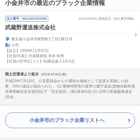
小金井市の最近のブラック企業情報
法人番号：9012401003398
2015/10/05に新規設立（法人番号登録）
武蔵野運送株式会社
東京都小金井市梶野町1丁目1番21号
小売
【設立】1950年11月01日
【社長/代表】代表取締役 清本 秋男
【社員の評判/口コミ】転職会議 3.1/5.0点
国土交通省より処分
(2018-10-02公表)
平成29年7月19日、公安委員会からの通知を端緒として監査を実施した結
果、5件の違反が認められた。 (1) 乗務時間等の基準の遵守違反(貨物自動車運
送事業輸送安全規則(以下「安全規則」)第3条第4項) (2) 点呼の実施義務違反
(安全...
小金井市のブラック企業リストへ