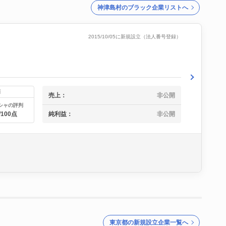
神津島村のブラック企業リストへ
2015/10/05に新規設立（法人番号登録）
価
売上：
非公開
シャの評判
純利益：
非公開
/100点
東京都の新規設立企業一覧へ