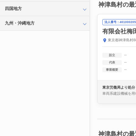
神津島村の最
四国地方
法人番号：401000205
九州・沖縄地方
有限会社梅
東京都神津島村8
--
設立
--
代表
--
事業概要
東京労働局より処分
車両系建設機械を用
神津島村の最