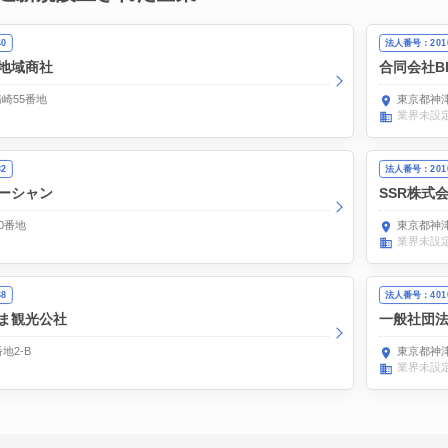
40
法人番号：2010
地域商社
合同会社Blue
崎55番地
東京都神津
業界未設
32
法人番号：2010
ーシャン
SSR株式
0番地
東京都神津
業界未設
68
法人番号：4010
ま観光公社
一般社団
地2-B
東京都神津
業界未設