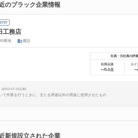
近のブラック企業情報
2737
田工務店
80番地
建設
社員・元社員の評
転職会議
カイ
--
--
/5.0点
(2022-07-15公表)
いて作業を行うときに、主たる用途以外の用途に使用させたもの
近新規設立された企業