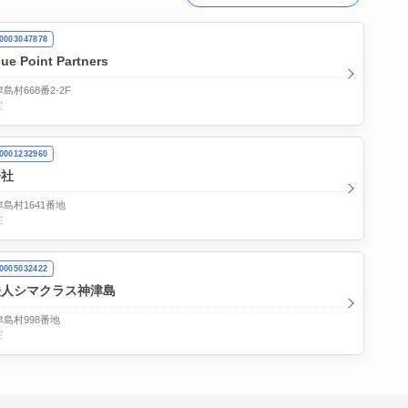
003047878
 Point Partners
島村668番2-2F
定
001232960
会社
島村1641番地
定
005032422
法人シマクラス神津島
島村998番地
定