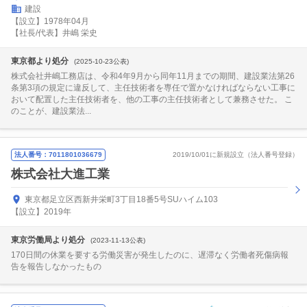
建設
【設立】1978年04月
【社長/代表】井嶋 栄史
東京都より処分
(2025-10-23公表)
株式会社井嶋工務店は、令和4年9月から同年11月までの期間、建設業法第26
条第3項の規定に違反して、主任技術者を専任で置かなければならない工事に
おいて配置した主任技術者を、他の工事の主任技術者として兼務させた。 こ
のことが、建設業法...
法人番号：7011801036679
2019/10/01に新規設立（法人番号登録）
株式会社大進工業
東京都足立区西新井栄町3丁目18番5号SUハイム103
【設立】2019年
東京労働局より処分
(2023-11-13公表)
170日間の休業を要する労働災害が発生したのに、遅滞なく労働者死傷病報
告を報告しなかったもの