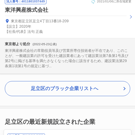
法人番号：4011801037449
2021/01/06に所在地変更
東洋興産株式会社
東京都足立区足立4丁目13番18-209
【設立】2020年
【社長/代表】法句 正義
東京都より処分
(2022-05-23公表)
東洋興産株式会社の常勤役員等及び営業所専任技術者が不在であり、このこ
とが、一般建設業の許可を受けた建設業者にあって建設業法第7条第1号及び
第2号に掲げる基準を満たさなくなった場合に該当するため、建設業法第29
条第1項第1号の規定に基づ...
足立区のブラック企業リストへ
足立区の最近新規設立された企業