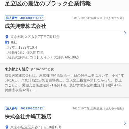
足立区の最近のブラック企業情報
法人番号：4011801015017
2015/10/05に新規設立（法人番号登録）
成美興業株式会社
東京都足立区入谷7丁目7番14号
商社
【設立】1993年10月
【社長/代表】佐久間哲也
【社員の評判/口コミ】カイシャの評判 69/100点
東京都より処分
(2026-03-26公表)
成美興業株式会社は、東京都港区西新橋一丁目の解体工事において、令和4年
6月16日、作業計画に定める倒壊防止、立入禁止措置を講じなかった。 以上
のことが、労働安全衛生法第21条第1項、及び労働安全衛生規則（昭和47年
労働省令第32号）...
法人番号：4011801023093
2015/10/05に新規設立（法人番号登録）
株式会社井嶋工務店
東京都足立区入谷7丁目10番16号