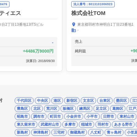
0476
法人番号：8013101006923
ティエス
株式会社TOM
台2丁目13番地13ITSビル
東京都羽村市神明台1丁目23番地1
-
売上
-
9
4486万9000円
純利益
決算日
決算日: 2018/09/30
村
千代田区
中央区
港区
新宿区
文京区
台東区
墨田区
江
豊島区
北区
荒川区
板橋区
練馬区
足立区
葛飾区
江戸
昭島市
調布市
町田市
小金井市
小平市
日野市
東村山市
東久留米市
武蔵村山市
多摩市
稲城市
羽村市
あきる野市
新島村
神津島村
三宅村
御蔵島村
八丈町
青ヶ島村
小笠