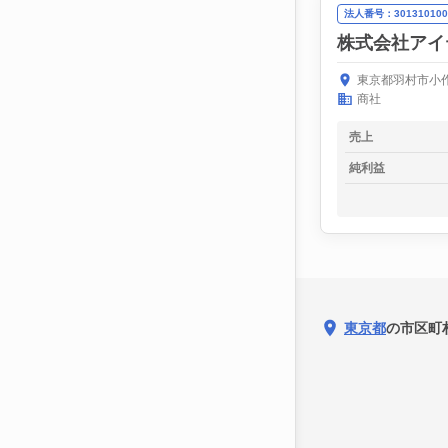
法人番号：301310100
株式会社アイ
東京都羽村市小作
商社
売上
純利益
東京都
の市区町