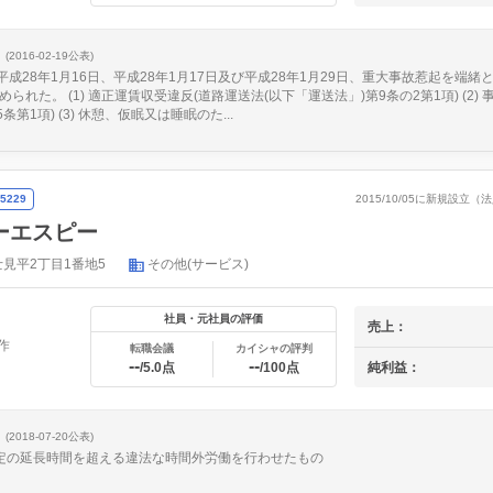
(2016-02-19公表)
、平成28年1月16日、平成28年1月17日及び平成28年1月29日、重大事故惹起を端
られた。 (1) 適正運賃収受違反(道路運送法(以下「運送法」)第9条の2第1項) (2)
第1項) (3) 休憩、仮眠又は睡眠のた...
5229
2015/10/05に新規設立
ーエスピー
見平2丁目1番地5
その他(サービス)
社員・元社員の評価
売上：
作
転職会議
カイシャの評判
--
--
純利益：
/5.0点
/100点
(2018-07-20公表)
協定の延長時間を超える違法な時間外労働を行わせたもの