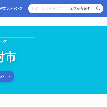
利益ランキング
ング
村市
覧へ