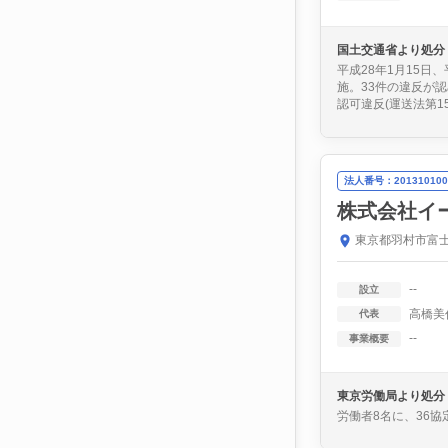
国土交通省より処分
平成28年1月15日
施。33件の違反が認め
認可違反(運送法第15条
法人番号：201310100
株式会社イ
東京都羽村市富士
--
設立
高橋美
代表
--
事業概要
東京労働局より処分
労働者8名に、36