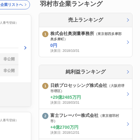
羽村市企業ランキング
ク企業リストへ
売上ランキング
（法人番号登録）
株式会社奥測量事務所
（東京都西多摩郡
奥多摩町）
0円
決算日: 2018/10/31
非公開
非公開
純利益ランキング
日鉄プロセッシング株式会社
（大阪府堺
市堺区）
。
29億2485万円
決算日: 2018/03/31
富士フレーバー株式会社
（東京都羽村
（法人番号登録）
市）
4億2700万円
決算日: 2018/12/31