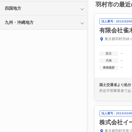
羽村市の最近
四国地方
法人番号：201310200
九州・沖縄地方
有限会社雀
東京都羽村市緑ヶ
--
設立
--
代表
--
事業概要
国土交通省より処分
所在不明事業者であ
法人番号：201310100
株式会社イ
東京都羽村市富士