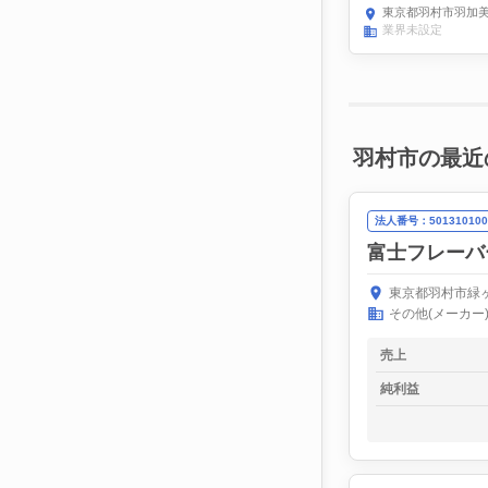
東京都羽村市羽加美
業界未設定
羽村市の最近
法人番号：501310100
富士フレーバ
東京都羽村市緑ヶ
その他(メーカー
売上
純利益