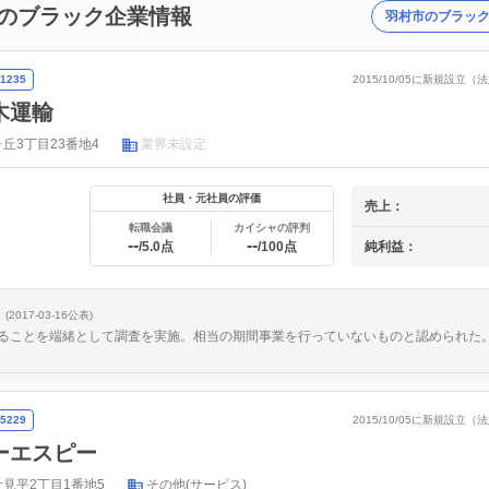
のブラック企業情報
羽村市のブラッ
1235
2015/10/05に新規設立
木運輸
丘3丁目23番地4
業界未設定
社員・元社員の評価
売上：
転職会議
カイシャの評判
--
--
純利益：
/5.0点
/100点
(2017-03-16公表)
ることを端緒として調査を実施。相当の期間事業を行っていないものと認められた
5229
2015/10/05に新規設立
ーエスピー
見平2丁目1番地5
その他(サービス)