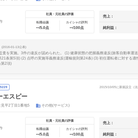
社員・元社員の評価
売上：
作
転職会議
カイシャの評判
--
--
純利益：
/5.0点
/100点
(2016-01-13公表)
、監査を実施。3件の違反が認められた。 (1) 健康状態の把握義務違反(旅客自動車運
21条第5項) (2) 点呼の実施等義務違反(運輸規則第24条) (3) 初任運転者に対する
第2項)
5229
2015/10/05に新規設立
ーエスピー
見平2丁目1番地5
その他(サービス)
社員・元社員の評価
売上：
作
転職会議
カイシャの評判
--
--
純利益：
/5.0点
/100点