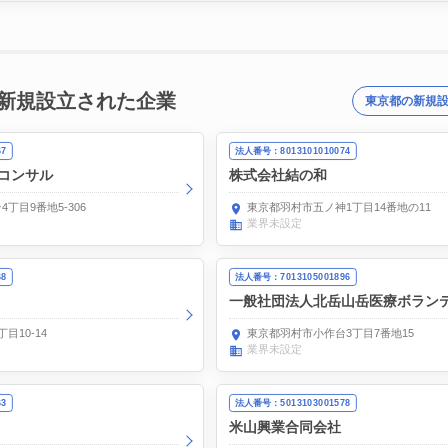
新規設立された企業
東京都の新規
67
法人番号：8013101010074
コンサル
株式会社結の和
丁目9番地5-306
東京都羽村市五ノ神1丁目14番地の11
業界未設定
68
法人番号：7013105001896
一般社団法人北岳山岳医療ボラン
目10-14
東京都羽村市小作台3丁目7番地15
業界未設定
63
法人番号：5013103001578
米山興業合同会社