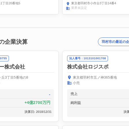
1丁目20番地5
東京都羽村市小作台3丁目14番4
業界未設定
の企業決算
羽村市の最近の
0755
法人番号：1013101001708
ー株式会社
株式会社ロジスポ
丘3丁目5番地の8
東京都羽村市五ノ神365番地
)
小売
-
売上
4億2700万円
純利益
決算日: 2018/12/31
決算日