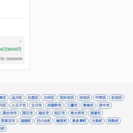
-
66万9000円
: 2018/04/30
東区
品川区
目黒区
大田区
世田谷区
渋谷区
中野区
杉並区
川区
八王子市
立川市
武蔵野市
三鷹市
青梅市
府中市
国分寺市
国立市
福生市
狛江市
東大和市
清瀬市
西東京市
瑞穂町
日の出町
檜原村
奥多摩町
大島町
利島村
原村