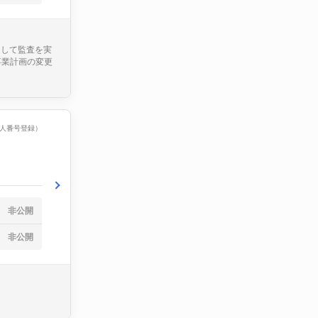
緒として監査を実
 事業計画の変更
（法人番号登録）
非公開
非公開