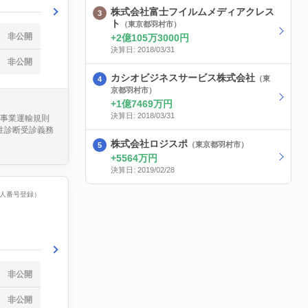
株式会社富士フイルムメディアクレス
ト
（東京都羽村市）
非公開
2億105万3000円
決算日: 2018/03/31
非公開
カシオビジネスサービス株式会社
（東
京都羽村市）
1億7469万円
決算日: 2018/03/31
送事業運輸規則
適性診断受診義務
株式会社ロジスポ
（東京都羽村市）
5564万円
決算日: 2019/02/28
（法人番号登録）
非公開
非公開