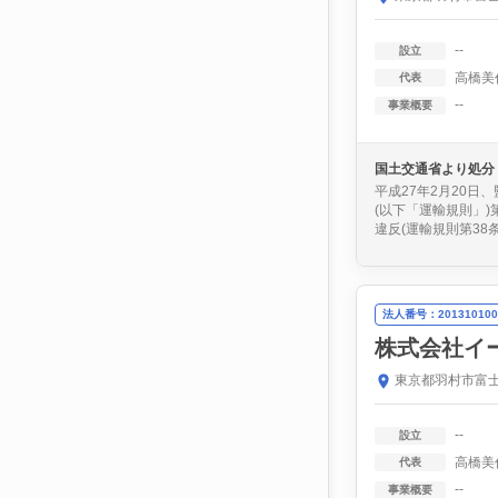
--
設立
高橋美
代表
--
事業概要
国土交通省より処分
平成27年2月20日
(以下「運輸規則」)第
違反(運輸規則第38条
法人番号：201310100
株式会社イ
東京都羽村市富士
--
設立
高橋美
代表
--
事業概要